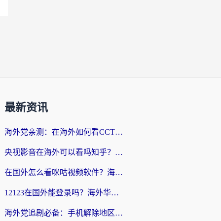
最新资讯
海外党亲测：在海外如何看CCTV？告别“仅限大陆播放”的实用指南
央视影音在海外可以看吗知乎？留学生亲测：3步解决地域限制+追剧自由
在国外怎么看咪咕视频软件？海外党亲测有效的回国加速方案
12123在国外能登录吗？海外华人必看的回国加速实用指南
海外党追剧必备：手机解除地区限制app怎么选？解决央视视频&国内剧地区限制全指南