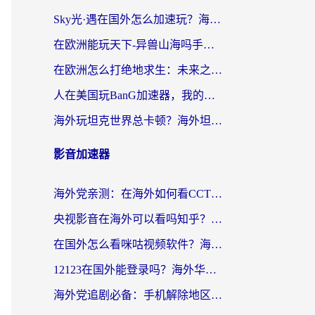
Sky光·遇在国外怎么加速玩？海外党亲测有效的国服游戏加速指南
在欧洲能玩天下-异兽山海吗手游？海外玩家的加速器生存指南
在欧洲怎么打绝地求生：未来之役不卡？留学生亲测的加速器避坑指南
人在美国玩BanG加速器，我的延迟终于绿了
海外玩坦克世界总卡顿？海外坦克世界加速器有哪些？实测好用的选择在这里
影音加速器
海外党亲测：在海外如何看CCTV？告别“仅限大陆播放”的实用指南
央视影音在海外可以看吗知乎？留学生亲测：3步解决地域限制+追剧自由
在国外怎么看咪咕视频软件？海外党亲测有效的回国加速方案
12123在国外能登录吗？海外华人必看的回国加速实用指南
海外党追剧必备：手机解除地区限制app怎么选？解决央视视频&国内剧地区限制全指南