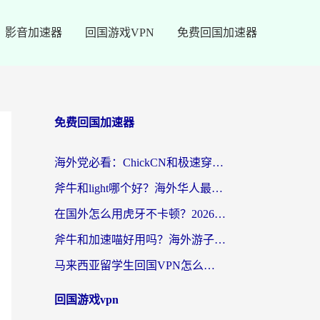
影音加速器
回国游戏VPN
免费回国加速器
免费回国加速器
海外党必看：ChickCN和极速穿梭VPN好用吗？3招教你选对回国加速器无缝刷国内资源
斧牛和light哪个好？海外华人最关心的回国加速器选择难题，一篇讲透
在国外怎么用虎牙不卡顿？2026海外华人亲测有效的回国加速器选择指南
斧牛和加速喵好用吗？海外游子的真实选择困境
马来西亚留学生回国VPN怎么选？3个避坑点+1款实测好用的加速器推荐
回国游戏vpn