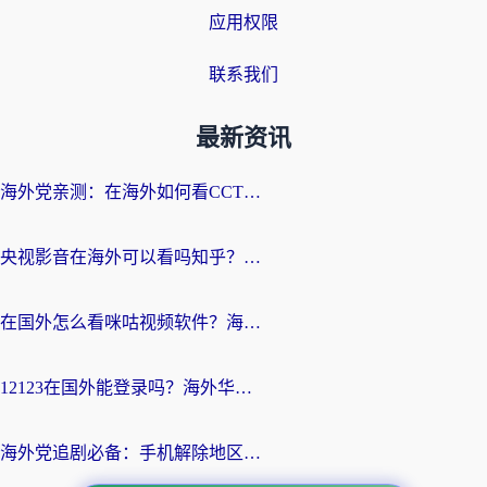
应用权限
联系我们
最新资讯
海外党亲测：在海外如何看CCTV？告别“仅限大陆播放”的实用指南
央视影音在海外可以看吗知乎？留学生亲测：3步解决地域限制+追剧自由
在国外怎么看咪咕视频软件？海外党亲测有效的回国加速方案
12123在国外能登录吗？海外华人必看的回国加速实用指南
海外党追剧必备：手机解除地区限制app怎么选？解决央视视频&国内剧地区限制全指南