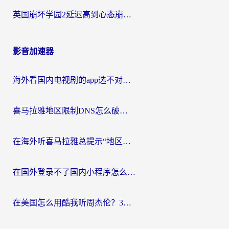
英国崩坏学园2延迟高到心态崩？海外党国服游戏加速终极指南
影音加速器
海外看国内电视剧的app选不对？这份回国加速器避坑指南帮你流畅追剧
喜马拉雅地区限制DNS怎么破？海外党听国内音乐听书的终极解决方案
在海外听喜马拉雅总提示“地区限制”？3步轻松解除+听国内音乐全攻略
在国外登录不了国内小程序怎么办？选对回国加速器，轻松解锁国内资源
在美国怎么用酷我听周杰伦？3步搞定海外听歌难题