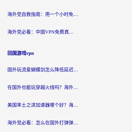
海外党自救指南：用一个小时免费加速器，轻松打破国内资源访问壁垒？
海外党必看：中国VPN免费真的靠谱吗？手把手教你选对回国加速器
回国游戏vpn
国外玩流星蝴蝶剑怎么降低延迟？海外党必看的加速秘籍（含欧洲鸣潮&彩虹岛优化攻略）
在国外也能玩穿越火线吗？海外玩家国服游戏畅玩终极指南
美国率土之滨加速器哪个好？海外党国服游戏畅玩终极指南（附多游戏解决方案）
海外党必看：怎么在国外打弹弹堂不卡？番茄加速器亲测指南