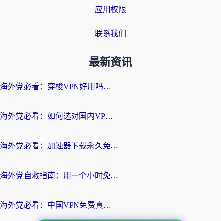
应用权限
联系我们
最新资讯
海外党必看：穿梭VPN好用吗？和云帆VPN对比哪个回国效果更好？附真实测评+避坑指南
海外党必看：如何选对国内VPN，实现无缝访问国内资源？
海外党必看：加速器下载永久免费版真的存在吗？教你无缝访问国内资源的正确姿势
海外党自救指南：用一个小时免费加速器，轻松打破国内资源访问壁垒？
海外党必看：中国VPN免费真的靠谱吗？手把手教你选对回国加速器