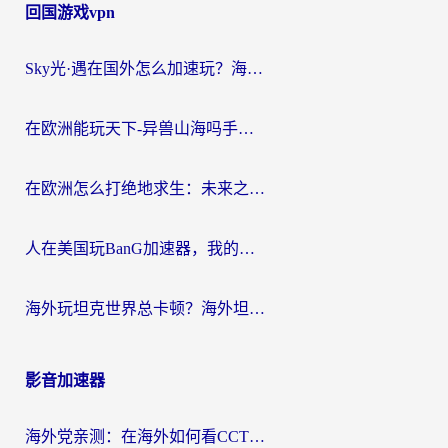
回国游戏vpn
Sky光·遇在国外怎么加速玩？海外党亲测有效的国服游戏加速指南
在欧洲能玩天下-异兽山海吗手游？海外玩家的加速器生存指南
在欧洲怎么打绝地求生：未来之役不卡？留学生亲测的加速器避坑指南
人在美国玩BanG加速器，我的延迟终于绿了
海外玩坦克世界总卡顿？海外坦克世界加速器有哪些？实测好用的选择在这里
影音加速器
海外党亲测：在海外如何看CCTV？告别“仅限大陆播放”的实用指南