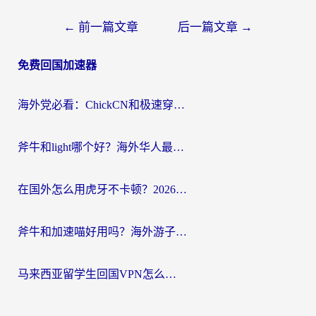
文
←
前一篇文章
后一篇文章
→
章
免费回国加速器
导
航
海外党必看：ChickCN和极速穿梭VPN好用吗？3招教你选对回国加速器无缝刷国内资源
斧牛和light哪个好？海外华人最关心的回国加速器选择难题，一篇讲透
在国外怎么用虎牙不卡顿？2026海外华人亲测有效的回国加速器选择指南
斧牛和加速喵好用吗？海外游子的真实选择困境
马来西亚留学生回国VPN怎么选？3个避坑点+1款实测好用的加速器推荐