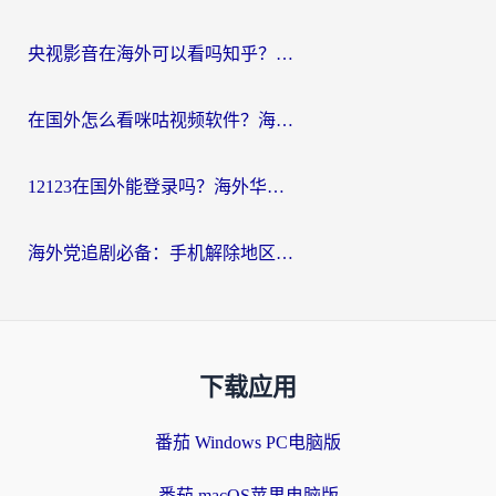
央视影音在海外可以看吗知乎？留学生亲测：3步解决地域限制+追剧自由
在国外怎么看咪咕视频软件？海外党亲测有效的回国加速方案
12123在国外能登录吗？海外华人必看的回国加速实用指南
海外党追剧必备：手机解除地区限制app怎么选？解决央视视频&国内剧地区限制全指南
下载应用
番茄 Windows PC电脑版
番茄 macOS苹果电脑版