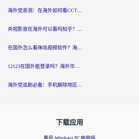
海外党亲测：在海外如何看CCTV？告别“仅限大陆播放”的实用指南
央视影音在海外可以看吗知乎？留学生亲测：3步解决地域限制+追剧自由
在国外怎么看咪咕视频软件？海外党亲测有效的回国加速方案
12123在国外能登录吗？海外华人必看的回国加速实用指南
海外党追剧必备：手机解除地区限制app怎么选？解决央视视频&国内剧地区限制全指南
下载应用
番茄 Windows PC电脑版