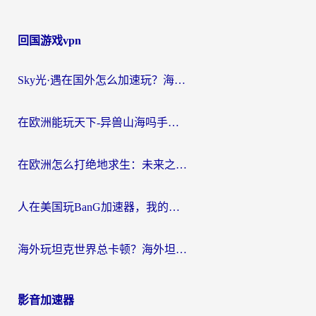
回国游戏vpn
Sky光·遇在国外怎么加速玩？海外党亲测有效的国服游戏加速指南
在欧洲能玩天下-异兽山海吗手游？海外玩家的加速器生存指南
在欧洲怎么打绝地求生：未来之役不卡？留学生亲测的加速器避坑指南
人在美国玩BanG加速器，我的延迟终于绿了
海外玩坦克世界总卡顿？海外坦克世界加速器有哪些？实测好用的选择在这里
影音加速器