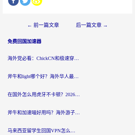
文
←
前一篇文章
后一篇文章
→
章
免费回国加速器
导
航
海外党必看：ChickCN和极速穿梭VPN好用吗？3招教你选对回国加速器无缝刷国内资源
斧牛和light哪个好？海外华人最关心的回国加速器选择难题，一篇讲透
在国外怎么用虎牙不卡顿？2026海外华人亲测有效的回国加速器选择指南
斧牛和加速喵好用吗？海外游子的真实选择困境
马来西亚留学生回国VPN怎么选？3个避坑点+1款实测好用的加速器推荐