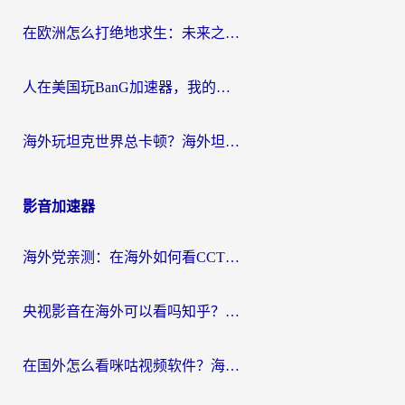
在欧洲怎么打绝地求生：未来之役不卡？留学生亲测的加速器避坑指南
人在美国玩BanG加速器，我的延迟终于绿了
海外玩坦克世界总卡顿？海外坦克世界加速器有哪些？实测好用的选择在这里
影音加速器
海外党亲测：在海外如何看CCTV？告别“仅限大陆播放”的实用指南
央视影音在海外可以看吗知乎？留学生亲测：3步解决地域限制+追剧自由
在国外怎么看咪咕视频软件？海外党亲测有效的回国加速方案