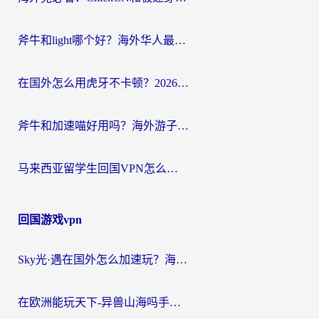
斧牛和light哪个好？海外华人最关心的回国加速器选择难题，一篇讲透
在国外怎么用虎牙不卡顿？2026海外华人亲测有效的回国加速器选择指南
斧牛和加速喵好用吗？海外游子的真实选择困境
马来西亚留学生回国VPN怎么选？3个避坑点+1款实测好用的加速器推荐
回国游戏vpn
Sky光·遇在国外怎么加速玩？海外党亲测有效的国服游戏加速指南
在欧洲能玩天下-异兽山海吗手游？海外玩家的加速器生存指南