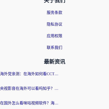
关于我们
服务条款
隐私协议
应用权限
联系我们
最新资讯
海外党亲测：在海外如何看CCTV？告别“仅限大陆播放”的实用指南
央视影音在海外可以看吗知乎？留学生亲测：3步解决地域限制+追剧自由
在国外怎么看咪咕视频软件？海外党亲测有效的回国加速方案