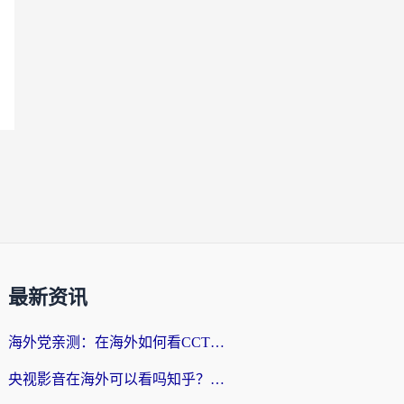
最新资讯
海外党亲测：在海外如何看CCTV？告别“仅限大陆播放”的实用指南
央视影音在海外可以看吗知乎？留学生亲测：3步解决地域限制+追剧自由