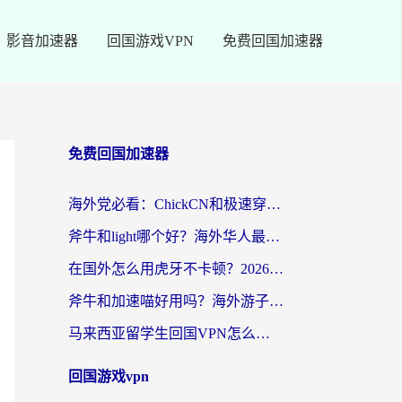
影音加速器
回国游戏VPN
免费回国加速器
免费回国加速器
海外党必看：ChickCN和极速穿梭VPN好用吗？3招教你选对回国加速器无缝刷国内资源
斧牛和light哪个好？海外华人最关心的回国加速器选择难题，一篇讲透
在国外怎么用虎牙不卡顿？2026海外华人亲测有效的回国加速器选择指南
斧牛和加速喵好用吗？海外游子的真实选择困境
马来西亚留学生回国VPN怎么选？3个避坑点+1款实测好用的加速器推荐
回国游戏vpn