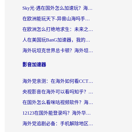
Sky光·遇在国外怎么加速玩？海外党亲测有效的国服游戏加速指南
在欧洲能玩天下-异兽山海吗手游？海外玩家的加速器生存指南
在欧洲怎么打绝地求生：未来之役不卡？留学生亲测的加速器避坑指南
人在美国玩BanG加速器，我的延迟终于绿了
海外玩坦克世界总卡顿？海外坦克世界加速器有哪些？实测好用的选择在这里
影音加速器
海外党亲测：在海外如何看CCTV？告别“仅限大陆播放”的实用指南
央视影音在海外可以看吗知乎？留学生亲测：3步解决地域限制+追剧自由
在国外怎么看咪咕视频软件？海外党亲测有效的回国加速方案
12123在国外能登录吗？海外华人必看的回国加速实用指南
海外党追剧必备：手机解除地区限制app怎么选？解决央视视频&国内剧地区限制全指南