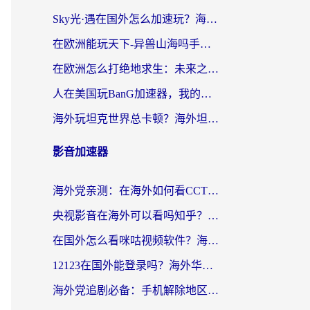
Sky光·遇在国外怎么加速玩？海外党亲测有效的国服游戏加速指南
在欧洲能玩天下-异兽山海吗手游？海外玩家的加速器生存指南
在欧洲怎么打绝地求生：未来之役不卡？留学生亲测的加速器避坑指南
人在美国玩BanG加速器，我的延迟终于绿了
海外玩坦克世界总卡顿？海外坦克世界加速器有哪些？实测好用的选择在这里
影音加速器
海外党亲测：在海外如何看CCTV？告别“仅限大陆播放”的实用指南
央视影音在海外可以看吗知乎？留学生亲测：3步解决地域限制+追剧自由
在国外怎么看咪咕视频软件？海外党亲测有效的回国加速方案
12123在国外能登录吗？海外华人必看的回国加速实用指南
海外党追剧必备：手机解除地区限制app怎么选？解决央视视频&国内剧地区限制全指南