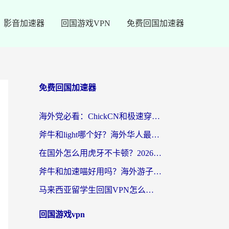
影音加速器
回国游戏VPN
免费回国加速器
免费回国加速器
海外党必看：ChickCN和极速穿梭VPN好用吗？3招教你选对回国加速器无缝刷国内资源
斧牛和light哪个好？海外华人最关心的回国加速器选择难题，一篇讲透
在国外怎么用虎牙不卡顿？2026海外华人亲测有效的回国加速器选择指南
斧牛和加速喵好用吗？海外游子的真实选择困境
马来西亚留学生回国VPN怎么选？3个避坑点+1款实测好用的加速器推荐
回国游戏vpn