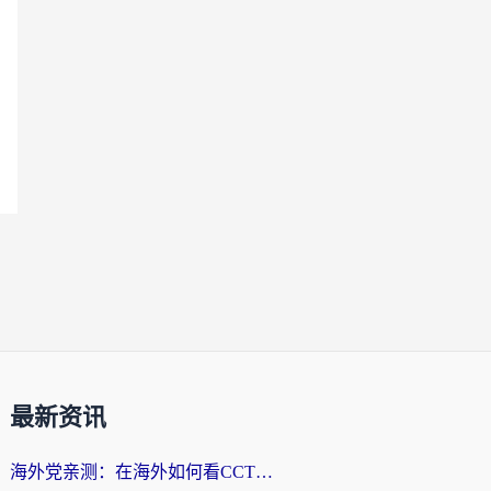
最新资讯
海外党亲测：在海外如何看CCTV？告别“仅限大陆播放”的实用指南