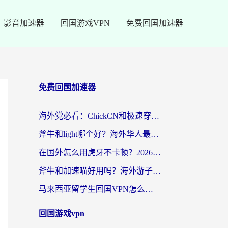
影音加速器
回国游戏VPN
免费回国加速器
免费回国加速器
海外党必看：ChickCN和极速穿梭VPN好用吗？3招教你选对回国加速器无缝刷国内资源
斧牛和light哪个好？海外华人最关心的回国加速器选择难题，一篇讲透
在国外怎么用虎牙不卡顿？2026海外华人亲测有效的回国加速器选择指南
斧牛和加速喵好用吗？海外游子的真实选择困境
马来西亚留学生回国VPN怎么选？3个避坑点+1款实测好用的加速器推荐
回国游戏vpn