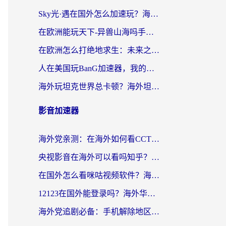
Sky光·遇在国外怎么加速玩？海外党亲测有效的国服游戏加速指南
在欧洲能玩天下-异兽山海吗手游？海外玩家的加速器生存指南
在欧洲怎么打绝地求生：未来之役不卡？留学生亲测的加速器避坑指南
人在美国玩BanG加速器，我的延迟终于绿了
海外玩坦克世界总卡顿？海外坦克世界加速器有哪些？实测好用的选择在这里
影音加速器
海外党亲测：在海外如何看CCTV？告别“仅限大陆播放”的实用指南
央视影音在海外可以看吗知乎？留学生亲测：3步解决地域限制+追剧自由
在国外怎么看咪咕视频软件？海外党亲测有效的回国加速方案
12123在国外能登录吗？海外华人必看的回国加速实用指南
海外党追剧必备：手机解除地区限制app怎么选？解决央视视频&国内剧地区限制全指南