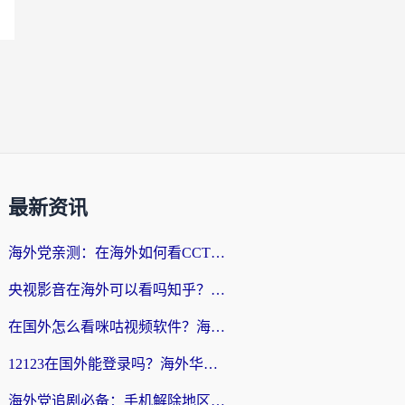
最新资讯
海外党亲测：在海外如何看CCTV？告别“仅限大陆播放”的实用指南
央视影音在海外可以看吗知乎？留学生亲测：3步解决地域限制+追剧自由
在国外怎么看咪咕视频软件？海外党亲测有效的回国加速方案
12123在国外能登录吗？海外华人必看的回国加速实用指南
海外党追剧必备：手机解除地区限制app怎么选？解决央视视频&国内剧地区限制全指南