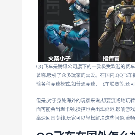
QQ飞车是腾讯公司旗下的一款极受欢迎的赛
著称,吸引了众多玩家的喜爱。在国内,QQ飞
验各种竞速模式,如普通竞速、飞车联赛等,还
但是,对于身处海外的玩家来说,想要流畅地玩
面可能会出现卡顿,操控也会出现延迟,影响游
高速回国专线,玩家可以轻松解决这些问题,流畅