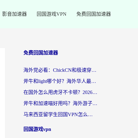
影音加速器
回国游戏VPN
免费回国加速器
免费回国加速器
海外党必看：ChickCN和极速穿梭VPN好用吗？3招教你选对回国加速器无缝刷国内资源
斧牛和light哪个好？海外华人最关心的回国加速器选择难题，一篇讲透
在国外怎么用虎牙不卡顿？2026海外华人亲测有效的回国加速器选择指南
斧牛和加速喵好用吗？海外游子的真实选择困境
马来西亚留学生回国VPN怎么选？3个避坑点+1款实测好用的加速器推荐
回国游戏vpn