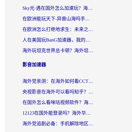
Sky光·遇在国外怎么加速玩？海外党亲测有效的国服游戏加速指南
在欧洲能玩天下-异兽山海吗手游？海外玩家的加速器生存指南
在欧洲怎么打绝地求生：未来之役不卡？留学生亲测的加速器避坑指南
人在美国玩BanG加速器，我的延迟终于绿了
海外玩坦克世界总卡顿？海外坦克世界加速器有哪些？实测好用的选择在这里
影音加速器
海外党亲测：在海外如何看CCTV？告别“仅限大陆播放”的实用指南
央视影音在海外可以看吗知乎？留学生亲测：3步解决地域限制+追剧自由
在国外怎么看咪咕视频软件？海外党亲测有效的回国加速方案
12123在国外能登录吗？海外华人必看的回国加速实用指南
海外党追剧必备：手机解除地区限制app怎么选？解决央视视频&国内剧地区限制全指南