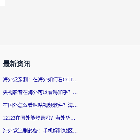
最新资讯
海外党亲测：在海外如何看CCTV？告别“仅限大陆播放”的实用指南
央视影音在海外可以看吗知乎？留学生亲测：3步解决地域限制+追剧自由
在国外怎么看咪咕视频软件？海外党亲测有效的回国加速方案
12123在国外能登录吗？海外华人必看的回国加速实用指南
海外党追剧必备：手机解除地区限制app怎么选？解决央视视频&国内剧地区限制全指南