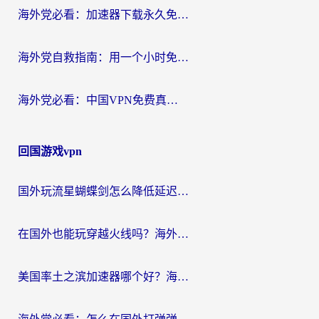
海外党必看：加速器下载永久免费版真的存在吗？教你无缝访问国内资源的正确姿势
海外党自救指南：用一个小时免费加速器，轻松打破国内资源访问壁垒？
海外党必看：中国VPN免费真的靠谱吗？手把手教你选对回国加速器
回国游戏vpn
国外玩流星蝴蝶剑怎么降低延迟？海外党必看的加速秘籍（含欧洲鸣潮&彩虹岛优化攻略）
在国外也能玩穿越火线吗？海外玩家国服游戏畅玩终极指南
美国率土之滨加速器哪个好？海外党国服游戏畅玩终极指南（附多游戏解决方案）