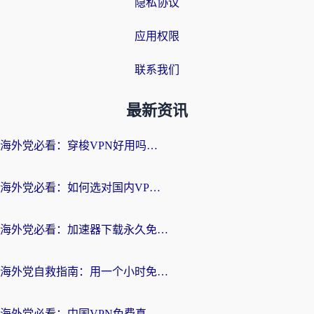
隐私协议
应用权限
联系我们
最新资讯
海外党必看：穿梭VPN好用吗？和云帆VPN对比哪个回国效果更好？附真实测评+避坑指南
海外党必看：如何选对国内VPN，实现无缝访问国内资源？
海外党必看：加速器下载永久免费版真的存在吗？教你无缝访问国内资源的正确姿势
海外党自救指南：用一个小时免费加速器，轻松打破国内资源访问壁垒？
海外党必看：中国VPN免费真的靠谱吗？手把手教你选对回国加速器