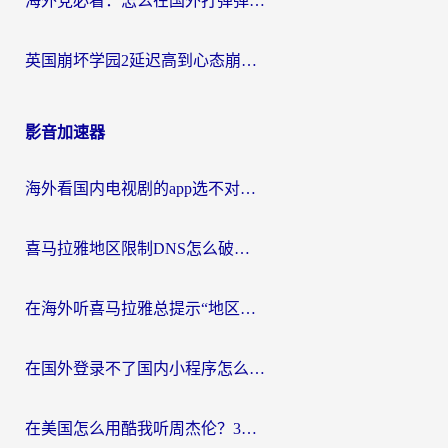
海外党必看：怎么在国外打弹弹堂不卡？番茄加速器亲测指南
英国崩坏学园2延迟高到心态崩？海外党国服游戏加速终极指南
影音加速器
海外看国内电视剧的app选不对？这份回国加速器避坑指南帮你流畅追剧
喜马拉雅地区限制DNS怎么破？海外党听国内音乐听书的终极解决方案
在海外听喜马拉雅总提示“地区限制”？3步轻松解除+听国内音乐全攻略
在国外登录不了国内小程序怎么办？选对回国加速器，轻松解锁国内资源
在美国怎么用酷我听周杰伦？3步搞定海外听歌难题