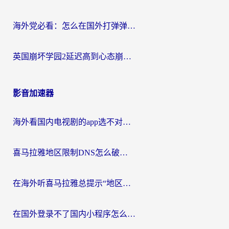
海外党必看：怎么在国外打弹弹堂不卡？番茄加速器亲测指南
英国崩坏学园2延迟高到心态崩？海外党国服游戏加速终极指南
影音加速器
海外看国内电视剧的app选不对？这份回国加速器避坑指南帮你流畅追剧
喜马拉雅地区限制DNS怎么破？海外党听国内音乐听书的终极解决方案
在海外听喜马拉雅总提示“地区限制”？3步轻松解除+听国内音乐全攻略
在国外登录不了国内小程序怎么办？选对回国加速器，轻松解锁国内资源