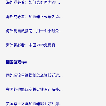
海外党必看：如何选对国内VPN，实现无缝访问国内资源？
海外党必看：加速器下载永久免费版真的存在吗？教你无缝访问国内资源的正确姿势
海外党自救指南：用一个小时免费加速器，轻松打破国内资源访问壁垒？
海外党必看：中国VPN免费真的靠谱吗？手把手教你选对回国加速器
回国游戏vpn
国外玩流星蝴蝶剑怎么降低延迟？海外党必看的加速秘籍（含欧洲鸣潮&彩虹岛优化攻略）
在国外也能玩穿越火线吗？海外玩家国服游戏畅玩终极指南
美国率土之滨加速器哪个好？海外党国服游戏畅玩终极指南（附多游戏解决方案）