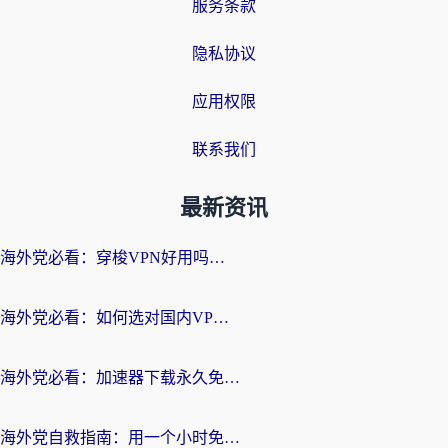
服务条款
隐私协议
应用权限
联系我们
最新资讯
海外党必看：穿梭VPN好用吗？和云帆VPN对比哪个回国效果更好？附真实测评+避坑指南
海外党必看：如何选对国内VPN，实现无缝访问国内资源？
海外党必看：加速器下载永久免费版真的存在吗？教你无缝访问国内资源的正确姿势
海外党自救指南：用一个小时免费加速器，轻松打破国内资源访问壁垒？