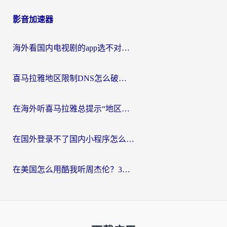
影音加速器
海外看国内电视剧的app选不对？这份回国加速器避坑指南帮你流畅追剧
喜马拉雅地区限制DNS怎么破？海外党听国内音乐听书的终极解决方案
在海外听喜马拉雅总提示“地区限制”？3步轻松解除+听国内音乐全攻略
在国外登录不了国内小程序怎么办？选对回国加速器，轻松解锁国内资源
在美国怎么用酷我听周杰伦？3步搞定海外听歌难题