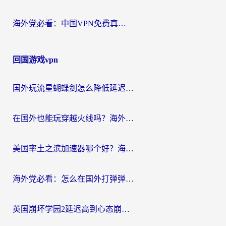
海外党必看：中国VPN免费真的靠谱吗？手把手教你选对回国加速器
回国游戏vpn
国外玩流星蝴蝶剑怎么降低延迟？海外党必看的加速秘籍（含欧洲鸣潮&彩虹岛优化攻略）
在国外也能玩穿越火线吗？海外玩家国服游戏畅玩终极指南
美国率土之滨加速器哪个好？海外党国服游戏畅玩终极指南（附多游戏解决方案）
海外党必看：怎么在国外打弹弹堂不卡？番茄加速器亲测指南
英国崩坏学园2延迟高到心态崩？海外党国服游戏加速终极指南