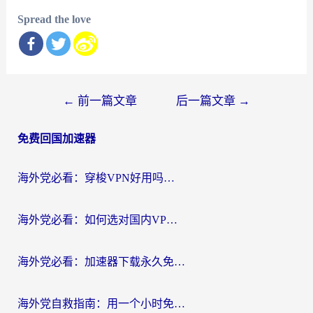
Spread the love
文
←
前一篇文章
后一篇文章
→
章
免费回国加速器
导
航
海外党必看：穿梭VPN好用吗？和云帆VPN对比哪个回国效果更好？附真实测评+避坑指南
海外党必看：如何选对国内VPN，实现无缝访问国内资源？
海外党必看：加速器下载永久免费版真的存在吗？教你无缝访问国内资源的正确姿势
海外党自救指南：用一个小时免费加速器，轻松打破国内资源访问壁垒？