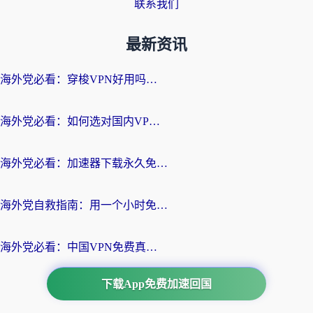
联系我们
最新资讯
海外党必看：穿梭VPN好用吗？和云帆VPN对比哪个回国效果更好？附真实测评+避坑指南
海外党必看：如何选对国内VPN，实现无缝访问国内资源？
海外党必看：加速器下载永久免费版真的存在吗？教你无缝访问国内资源的正确姿势
海外党自救指南：用一个小时免费加速器，轻松打破国内资源访问壁垒？
海外党必看：中国VPN免费真的靠谱吗？手把手教你选对回国加速器
下载App免费加速回国