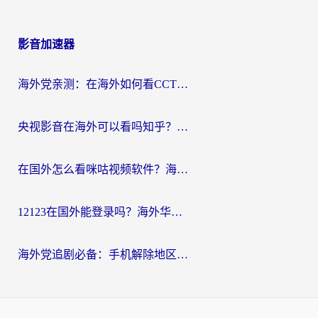
影音加速器
海外党亲测：在海外如何看CCTV？告别“仅限大陆播放”的实用指南
央视影音在海外可以看吗知乎？留学生亲测：3步解决地域限制+追剧自由
在国外怎么看咪咕视频软件？海外党亲测有效的回国加速方案
12123在国外能登录吗？海外华人必看的回国加速实用指南
海外党追剧必备：手机解除地区限制app怎么选？解决央视视频&国内剧地区限制全指南