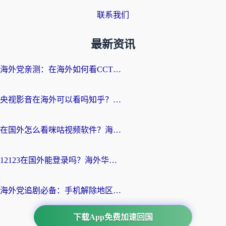
联系我们
最新资讯
海外党亲测：在海外如何看CCTV？告别“仅限大陆播放”的实用指南
央视影音在海外可以看吗知乎？留学生亲测：3步解决地域限制+追剧自由
在国外怎么看咪咕视频软件？海外党亲测有效的回国加速方案
12123在国外能登录吗？海外华人必看的回国加速实用指南
海外党追剧必备：手机解除地区限制app怎么选？解决央视视频&国内剧地区限制全指南
下载App免费加速回国