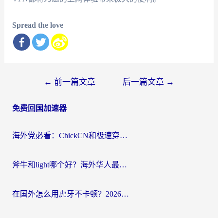
Spread the love
文
←
前一篇文章
后一篇文章
→
章
免费回国加速器
导
航
海外党必看：ChickCN和极速穿梭VPN好用吗？3招教你选对回国加速器无缝刷国内资源
斧牛和light哪个好？海外华人最关心的回国加速器选择难题，一篇讲透
在国外怎么用虎牙不卡顿？2026海外华人亲测有效的回国加速器选择指南