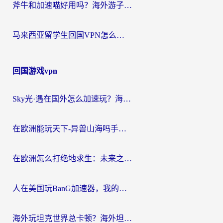
斧牛和加速喵好用吗？海外游子的真实选择困境
马来西亚留学生回国VPN怎么选？3个避坑点+1款实测好用的加速器推荐
回国游戏vpn
Sky光·遇在国外怎么加速玩？海外党亲测有效的国服游戏加速指南
在欧洲能玩天下-异兽山海吗手游？海外玩家的加速器生存指南
在欧洲怎么打绝地求生：未来之役不卡？留学生亲测的加速器避坑指南
人在美国玩BanG加速器，我的延迟终于绿了
海外玩坦克世界总卡顿？海外坦克世界加速器有哪些？实测好用的选择在这里