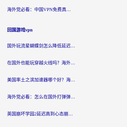
海外党必看：中国VPN免费真的靠谱吗？手把手教你选对回国加速器
回国游戏vpn
国外玩流星蝴蝶剑怎么降低延迟？海外党必看的加速秘籍（含欧洲鸣潮&彩虹岛优化攻略）
在国外也能玩穿越火线吗？海外玩家国服游戏畅玩终极指南
美国率土之滨加速器哪个好？海外党国服游戏畅玩终极指南（附多游戏解决方案）
海外党必看：怎么在国外打弹弹堂不卡？番茄加速器亲测指南
英国崩坏学园2延迟高到心态崩？海外党国服游戏加速终极指南