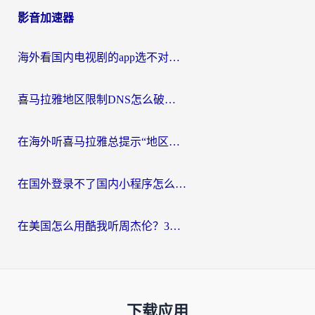
影音加速器
海外看国内电视剧的app选不对？这份回国加速器避坑指南帮你流畅追剧
喜马拉雅地区限制DNS怎么破？海外党听国内音乐听书的终极解决方案
在海外听喜马拉雅总提示“地区限制”？3步轻松解除+听国内音乐全攻略
在国外登录不了国内小程序怎么办？选对回国加速器，轻松解锁国内资源
在美国怎么用酷我听周杰伦？3步搞定海外听歌难题
下载应用