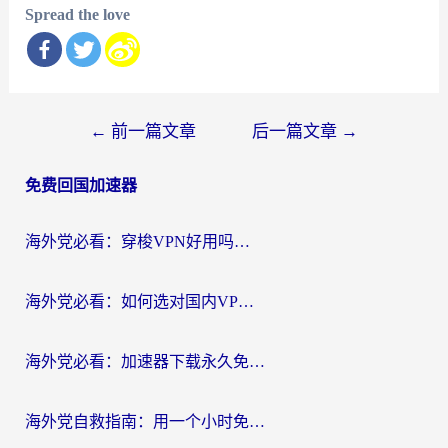
Spread the love
文
←
前一篇文章
后一篇文章
→
章
免费回国加速器
导
航
海外党必看：穿梭VPN好用吗？和云帆VPN对比哪个回国效果更好？附真实测评+避坑指南
海外党必看：如何选对国内VPN，实现无缝访问国内资源？
海外党必看：加速器下载永久免费版真的存在吗？教你无缝访问国内资源的正确姿势
海外党自救指南：用一个小时免费加速器，轻松打破国内资源访问壁垒？