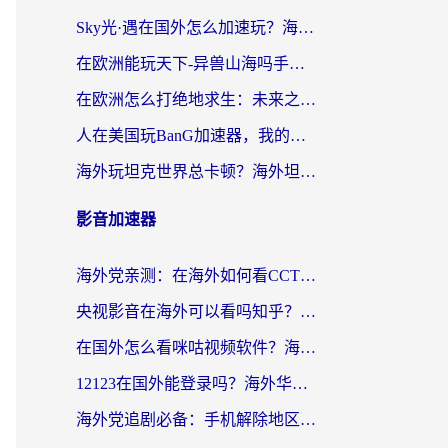
Sky光·遇在国外怎么加速玩？海外党亲测有效的国服游戏加速指南
在欧洲能玩天下-异兽山海吗手游？海外玩家的加速器生存指南
在欧洲怎么打绝地求生：未来之役不卡？留学生亲测的加速器避坑指南
人在美国玩BanG加速器，我的延迟终于绿了
海外玩坦克世界总卡顿？海外坦克世界加速器有哪些？实测好用的选择在这里
影音加速器
海外党亲测：在海外如何看CCTV？告别“仅限大陆播放”的实用指南
央视影音在海外可以看吗知乎？留学生亲测：3步解决地域限制+追剧自由
在国外怎么看咪咕视频软件？海外党亲测有效的回国加速方案
12123在国外能登录吗？海外华人必看的回国加速实用指南
海外党追剧必备：手机解除地区限制app怎么选？解决央视视频&国内剧地区限制全指南