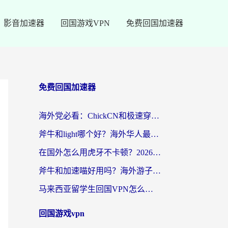
影音加速器
回国游戏VPN
免费回国加速器
免费回国加速器
海外党必看：ChickCN和极速穿梭VPN好用吗？3招教你选对回国加速器无缝刷国内资源
斧牛和light哪个好？海外华人最关心的回国加速器选择难题，一篇讲透
在国外怎么用虎牙不卡顿？2026海外华人亲测有效的回国加速器选择指南
斧牛和加速喵好用吗？海外游子的真实选择困境
马来西亚留学生回国VPN怎么选？3个避坑点+1款实测好用的加速器推荐
回国游戏vpn