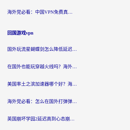
海外党必看：中国VPN免费真的靠谱吗？手把手教你选对回国加速器
回国游戏vpn
国外玩流星蝴蝶剑怎么降低延迟？海外党必看的加速秘籍（含欧洲鸣潮&彩虹岛优化攻略）
在国外也能玩穿越火线吗？海外玩家国服游戏畅玩终极指南
美国率土之滨加速器哪个好？海外党国服游戏畅玩终极指南（附多游戏解决方案）
海外党必看：怎么在国外打弹弹堂不卡？番茄加速器亲测指南
英国崩坏学园2延迟高到心态崩？海外党国服游戏加速终极指南