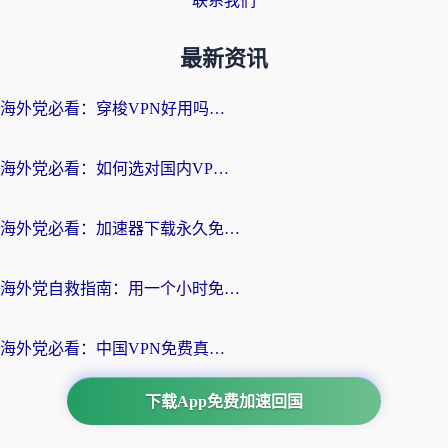
联系我们
最新资讯
海外党必看：穿梭VPN好用吗？和云帆VPN对比哪个回国效果更好？附真实测评+避坑指南
海外党必看：如何选对国内VPN，实现无缝访问国内资源？
海外党必看：加速器下载永久免费版真的存在吗？教你无缝访问国内资源的正确姿势
海外党自救指南：用一个小时免费加速器，轻松打破国内资源访问壁垒？
海外党必看：中国VPN免费真的靠谱吗？手把手教你选对回国加速器
下载App免费加速回国