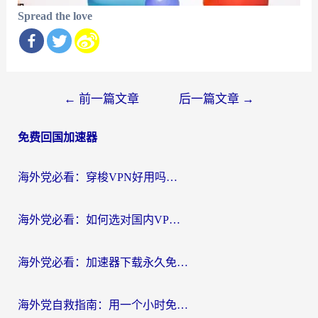
Spread the love
文
←
前一篇文章
后一篇文章
→
章
免费回国加速器
导
航
海外党必看：穿梭VPN好用吗？和云帆VPN对比哪个回国效果更好？附真实测评+避坑指南
海外党必看：如何选对国内VPN，实现无缝访问国内资源？
海外党必看：加速器下载永久免费版真的存在吗？教你无缝访问国内资源的正确姿势
海外党自救指南：用一个小时免费加速器，轻松打破国内资源访问壁垒？