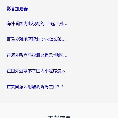
影音加速器
海外看国内电视剧的app选不对？这份回国加速器避坑指南帮你流畅追剧
喜马拉雅地区限制DNS怎么破？海外党听国内音乐听书的终极解决方案
在海外听喜马拉雅总提示“地区限制”？3步轻松解除+听国内音乐全攻略
在国外登录不了国内小程序怎么办？选对回国加速器，轻松解锁国内资源
在美国怎么用酷我听周杰伦？3步搞定海外听歌难题