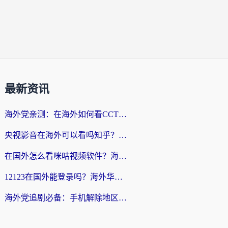
最新资讯
海外党亲测：在海外如何看CCTV？告别“仅限大陆播放”的实用指南
央视影音在海外可以看吗知乎？留学生亲测：3步解决地域限制+追剧自由
在国外怎么看咪咕视频软件？海外党亲测有效的回国加速方案
12123在国外能登录吗？海外华人必看的回国加速实用指南
海外党追剧必备：手机解除地区限制app怎么选？解决央视视频&国内剧地区限制全指南