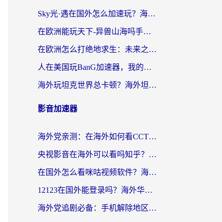
Sky光·遇在国外怎么加速玩？海外党亲测有效的国服游戏加速指南
在欧洲能玩天下-异兽山海吗手游？海外玩家的加速器生存指南
在欧洲怎么打绝地求生：未来之役不卡？留学生亲测的加速器避坑指南
人在美国玩BanG加速器，我的延迟终于绿了
海外玩坦克世界总卡顿？海外坦克世界加速器有哪些？实测好用的选择在这里
影音加速器
海外党亲测：在海外如何看CCTV？告别“仅限大陆播放”的实用指南
央视影音在海外可以看吗知乎？留学生亲测：3步解决地域限制+追剧自由
在国外怎么看咪咕视频软件？海外党亲测有效的回国加速方案
12123在国外能登录吗？海外华人必看的回国加速实用指南
海外党追剧必备：手机解除地区限制app怎么选？解决央视视频&国内剧地区限制全指南