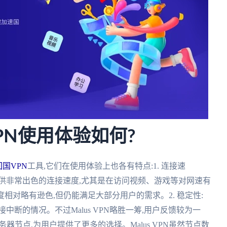
VPN使用体验如何?
回国VPN
工具,它们在使用体验上也各有特点:1. 连接速
可以提供非常出色的连接速度,尤其是在访问视频、游戏等对网速有
相对略有逊色,但仍能满足大部分用户的需求。2. 稳定性:
断的情况。不过Malus VPN略胜一筹,用户反馈较为一
务器节点,为用户提供了更多的选择。Malus VPN虽然节点数