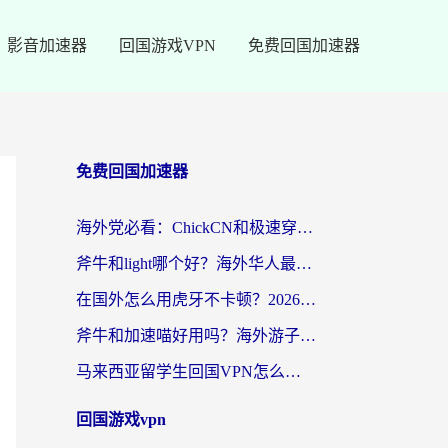
影音加速器
回国游戏VPN
免费回国加速器
免费回国加速器
海外党必看：ChickCN和极速穿梭VPN好用吗？3招教你选对回国加速器无缝刷国内资源
斧牛和light哪个好？海外华人最关心的回国加速器选择难题，一篇讲透
在国外怎么用虎牙不卡顿？2026海外华人亲测有效的回国加速器选择指南
斧牛和加速喵好用吗？海外游子的真实选择困境
马来西亚留学生回国VPN怎么选？3个避坑点+1款实测好用的加速器推荐
回国游戏vpn