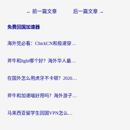
文
←
前一篇文章
后一篇文章
→
章
免费回国加速器
导
航
海外党必看：ChickCN和极速穿梭VPN好用吗？3招教你选对回国加速器无缝刷国内资源
斧牛和light哪个好？海外华人最关心的回国加速器选择难题，一篇讲透
在国外怎么用虎牙不卡顿？2026海外华人亲测有效的回国加速器选择指南
斧牛和加速喵好用吗？海外游子的真实选择困境
马来西亚留学生回国VPN怎么选？3个避坑点+1款实测好用的加速器推荐