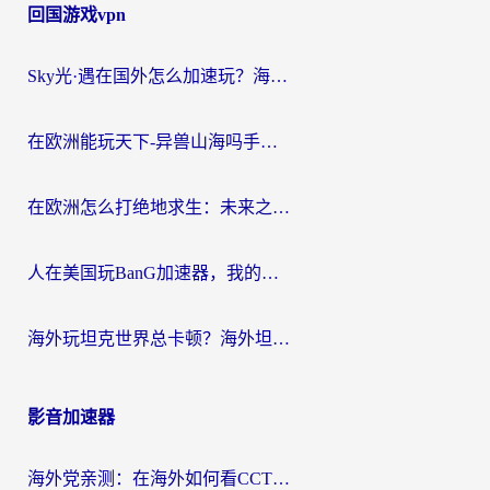
回国游戏vpn
Sky光·遇在国外怎么加速玩？海外党亲测有效的国服游戏加速指南
在欧洲能玩天下-异兽山海吗手游？海外玩家的加速器生存指南
在欧洲怎么打绝地求生：未来之役不卡？留学生亲测的加速器避坑指南
人在美国玩BanG加速器，我的延迟终于绿了
海外玩坦克世界总卡顿？海外坦克世界加速器有哪些？实测好用的选择在这里
影音加速器
海外党亲测：在海外如何看CCTV？告别“仅限大陆播放”的实用指南