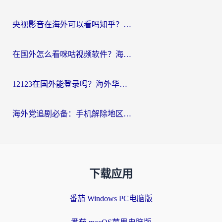
央视影音在海外可以看吗知乎？留学生亲测：3步解决地域限制+追剧自由
在国外怎么看咪咕视频软件？海外党亲测有效的回国加速方案
12123在国外能登录吗？海外华人必看的回国加速实用指南
海外党追剧必备：手机解除地区限制app怎么选？解决央视视频&国内剧地区限制全指南
下载应用
番茄 Windows PC电脑版