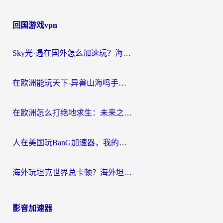
回国游戏vpn
Sky光·遇在国外怎么加速玩？海外党亲测有效的国服游戏加速指南
在欧洲能玩天下-异兽山海吗手游？海外玩家的加速器生存指南
在欧洲怎么打绝地求生：未来之役不卡？留学生亲测的加速器避坑指南
人在美国玩BanG加速器，我的延迟终于绿了
海外玩坦克世界总卡顿？海外坦克世界加速器有哪些？实测好用的选择在这里
影音加速器