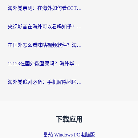
海外党亲测：在海外如何看CCTV？告别“仅限大陆播放”的实用指南
央视影音在海外可以看吗知乎？留学生亲测：3步解决地域限制+追剧自由
在国外怎么看咪咕视频软件？海外党亲测有效的回国加速方案
12123在国外能登录吗？海外华人必看的回国加速实用指南
海外党追剧必备：手机解除地区限制app怎么选？解决央视视频&国内剧地区限制全指南
下载应用
番茄 Windows PC电脑版