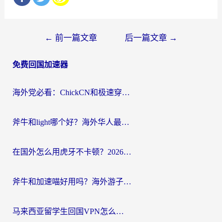
文
←
前一篇文章
后一篇文章
→
章
免费回国加速器
导
航
海外党必看：ChickCN和极速穿梭VPN好用吗？3招教你选对回国加速器无缝刷国内资源
斧牛和light哪个好？海外华人最关心的回国加速器选择难题，一篇讲透
在国外怎么用虎牙不卡顿？2026海外华人亲测有效的回国加速器选择指南
斧牛和加速喵好用吗？海外游子的真实选择困境
马来西亚留学生回国VPN怎么选？3个避坑点+1款实测好用的加速器推荐