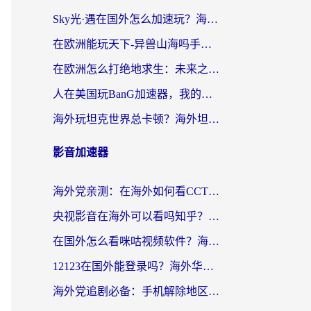
Sky光·遇在国外怎么加速玩？海外党亲测有效的国服游戏加速指南
在欧洲能玩天下-异兽山海吗手游？海外玩家的加速器生存指南
在欧洲怎么打绝地求生：未来之役不卡？留学生亲测的加速器避坑指南
人在美国玩BanG加速器，我的延迟终于绿了
海外玩坦克世界总卡顿？海外坦克世界加速器有哪些？实测好用的选择在这里
影音加速器
海外党亲测：在海外如何看CCTV？告别“仅限大陆播放”的实用指南
央视影音在海外可以看吗知乎？留学生亲测：3步解决地域限制+追剧自由
在国外怎么看咪咕视频软件？海外党亲测有效的回国加速方案
12123在国外能登录吗？海外华人必看的回国加速实用指南
海外党追剧必备：手机解除地区限制app怎么选？解决央视视频&国内剧地区限制全指南