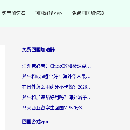
影音加速器
回国游戏VPN
免费回国加速器
免费回国加速器
海外党必看：ChickCN和极速穿梭VPN好用吗？3招教你选对回国加速器无缝刷国内资源
斧牛和light哪个好？海外华人最关心的回国加速器选择难题，一篇讲透
在国外怎么用虎牙不卡顿？2026海外华人亲测有效的回国加速器选择指南
斧牛和加速喵好用吗？海外游子的真实选择困境
马来西亚留学生回国VPN怎么选？3个避坑点+1款实测好用的加速器推荐
回国游戏vpn