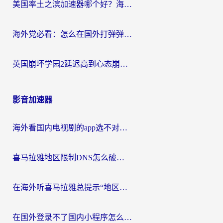
美国率土之滨加速器哪个好？海外党国服游戏畅玩终极指南（附多游戏解决方案）
海外党必看：怎么在国外打弹弹堂不卡？番茄加速器亲测指南
英国崩坏学园2延迟高到心态崩？海外党国服游戏加速终极指南
影音加速器
海外看国内电视剧的app选不对？这份回国加速器避坑指南帮你流畅追剧
喜马拉雅地区限制DNS怎么破？海外党听国内音乐听书的终极解决方案
在海外听喜马拉雅总提示“地区限制”？3步轻松解除+听国内音乐全攻略
在国外登录不了国内小程序怎么办？选对回国加速器，轻松解锁国内资源