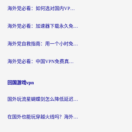
海外党必看：如何选对国内VPN，实现无缝访问国内资源？
海外党必看：加速器下载永久免费版真的存在吗？教你无缝访问国内资源的正确姿势
海外党自救指南：用一个小时免费加速器，轻松打破国内资源访问壁垒？
海外党必看：中国VPN免费真的靠谱吗？手把手教你选对回国加速器
回国游戏vpn
国外玩流星蝴蝶剑怎么降低延迟？海外党必看的加速秘籍（含欧洲鸣潮&彩虹岛优化攻略）
在国外也能玩穿越火线吗？海外玩家国服游戏畅玩终极指南