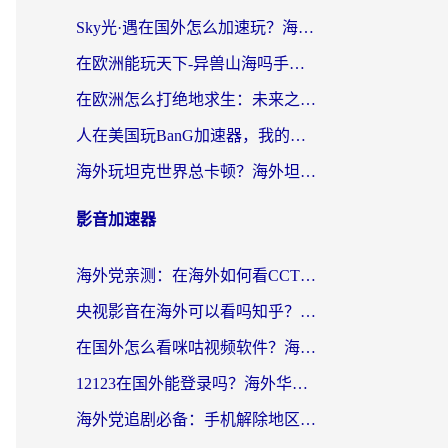
Sky光·遇在国外怎么加速玩？海外党亲测有效的国服游戏加速指南
在欧洲能玩天下-异兽山海吗手游？海外玩家的加速器生存指南
在欧洲怎么打绝地求生：未来之役不卡？留学生亲测的加速器避坑指南
人在美国玩BanG加速器，我的延迟终于绿了
海外玩坦克世界总卡顿？海外坦克世界加速器有哪些？实测好用的选择在这里
影音加速器
海外党亲测：在海外如何看CCTV？告别“仅限大陆播放”的实用指南
央视影音在海外可以看吗知乎？留学生亲测：3步解决地域限制+追剧自由
在国外怎么看咪咕视频软件？海外党亲测有效的回国加速方案
12123在国外能登录吗？海外华人必看的回国加速实用指南
海外党追剧必备：手机解除地区限制app怎么选？解决央视视频&国内剧地区限制全指南