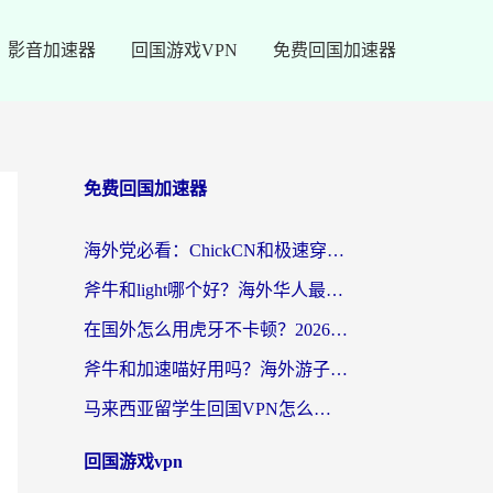
影音加速器
回国游戏VPN
免费回国加速器
免费回国加速器
海外党必看：ChickCN和极速穿梭VPN好用吗？3招教你选对回国加速器无缝刷国内资源
斧牛和light哪个好？海外华人最关心的回国加速器选择难题，一篇讲透
在国外怎么用虎牙不卡顿？2026海外华人亲测有效的回国加速器选择指南
斧牛和加速喵好用吗？海外游子的真实选择困境
马来西亚留学生回国VPN怎么选？3个避坑点+1款实测好用的加速器推荐
回国游戏vpn