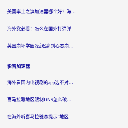
美国率土之滨加速器哪个好？海外党国服游戏畅玩终极指南（附多游戏解决方案）
海外党必看：怎么在国外打弹弹堂不卡？番茄加速器亲测指南
英国崩坏学园2延迟高到心态崩？海外党国服游戏加速终极指南
影音加速器
海外看国内电视剧的app选不对？这份回国加速器避坑指南帮你流畅追剧
喜马拉雅地区限制DNS怎么破？海外党听国内音乐听书的终极解决方案
在海外听喜马拉雅总提示“地区限制”？3步轻松解除+听国内音乐全攻略