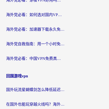
海外党必看：穿梭VPN好用吗？和云帆VPN对比哪个回国效果更好？附真实测评+避坑指南
海外党必看：如何选对国内VPN，实现无缝访问国内资源？
海外党必看：加速器下载永久免费版真的存在吗？教你无缝访问国内资源的正确姿势
海外党自救指南：用一个小时免费加速器，轻松打破国内资源访问壁垒？
海外党必看：中国VPN免费真的靠谱吗？手把手教你选对回国加速器
回国游戏vpn
国外玩流星蝴蝶剑怎么降低延迟？海外党必看的加速秘籍（含欧洲鸣潮&彩虹岛优化攻略）
在国外也能玩穿越火线吗？海外玩家国服游戏畅玩终极指南