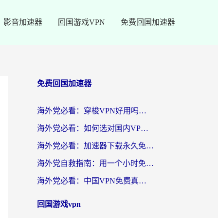
影音加速器
回国游戏VPN
免费回国加速器
免费回国加速器
海外党必看：穿梭VPN好用吗？和云帆VPN对比哪个回国效果更好？附真实测评+避坑指南
海外党必看：如何选对国内VPN，实现无缝访问国内资源？
海外党必看：加速器下载永久免费版真的存在吗？教你无缝访问国内资源的正确姿势
海外党自救指南：用一个小时免费加速器，轻松打破国内资源访问壁垒？
海外党必看：中国VPN免费真的靠谱吗？手把手教你选对回国加速器
回国游戏vpn