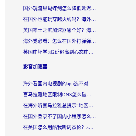
国外玩流星蝴蝶剑怎么降低延迟？海外党必看的加速秘籍（含欧洲鸣潮&彩虹岛优化攻略）
在国外也能玩穿越火线吗？海外玩家国服游戏畅玩终极指南
美国率土之滨加速器哪个好？海外党国服游戏畅玩终极指南（附多游戏解决方案）
海外党必看：怎么在国外打弹弹堂不卡？番茄加速器亲测指南
英国崩坏学园2延迟高到心态崩？海外党国服游戏加速终极指南
影音加速器
海外看国内电视剧的app选不对？这份回国加速器避坑指南帮你流畅追剧
喜马拉雅地区限制DNS怎么破？海外党听国内音乐听书的终极解决方案
在海外听喜马拉雅总提示“地区限制”？3步轻松解除+听国内音乐全攻略
在国外登录不了国内小程序怎么办？选对回国加速器，轻松解锁国内资源
在美国怎么用酷我听周杰伦？3步搞定海外听歌难题