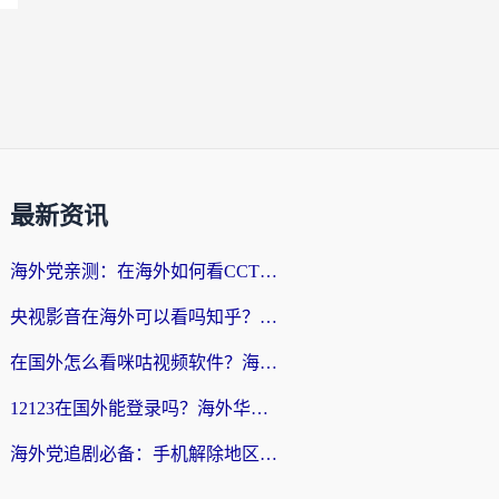
最新资讯
海外党亲测：在海外如何看CCTV？告别“仅限大陆播放”的实用指南
央视影音在海外可以看吗知乎？留学生亲测：3步解决地域限制+追剧自由
在国外怎么看咪咕视频软件？海外党亲测有效的回国加速方案
12123在国外能登录吗？海外华人必看的回国加速实用指南
海外党追剧必备：手机解除地区限制app怎么选？解决央视视频&国内剧地区限制全指南