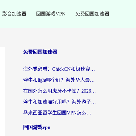
影音加速器
回国游戏VPN
免费回国加速器
免费回国加速器
海外党必看：ChickCN和极速穿梭VPN好用吗？3招教你选对回国加速器无缝刷国内资源
斧牛和light哪个好？海外华人最关心的回国加速器选择难题，一篇讲透
在国外怎么用虎牙不卡顿？2026海外华人亲测有效的回国加速器选择指南
斧牛和加速喵好用吗？海外游子的真实选择困境
马来西亚留学生回国VPN怎么选？3个避坑点+1款实测好用的加速器推荐
回国游戏vpn