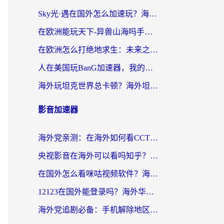
Sky光·遇在国外怎么加速玩？海外党亲测有效的国服游戏加速指南
在欧洲能玩天下-异兽山海吗手游？海外玩家的加速器生存指南
在欧洲怎么打绝地求生：未来之役不卡？留学生亲测的加速器避坑指南
人在美国玩BanG加速器，我的延迟终于绿了
海外玩坦克世界总卡顿？海外坦克世界加速器有哪些？实测好用的选择在这里
影音加速器
海外党亲测：在海外如何看CCTV？告别“仅限大陆播放”的实用指南
央视影音在海外可以看吗知乎？留学生亲测：3步解决地域限制+追剧自由
在国外怎么看咪咕视频软件？海外党亲测有效的回国加速方案
12123在国外能登录吗？海外华人必看的回国加速实用指南
海外党追剧必备：手机解除地区限制app怎么选？解决央视视频&国内剧地区限制全指南