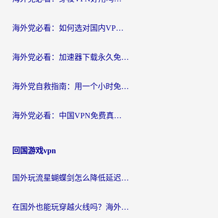
海外党必看：如何选对国内VPN，实现无缝访问国内资源？
海外党必看：加速器下载永久免费版真的存在吗？教你无缝访问国内资源的正确姿势
海外党自救指南：用一个小时免费加速器，轻松打破国内资源访问壁垒？
海外党必看：中国VPN免费真的靠谱吗？手把手教你选对回国加速器
回国游戏vpn
国外玩流星蝴蝶剑怎么降低延迟？海外党必看的加速秘籍（含欧洲鸣潮&彩虹岛优化攻略）
在国外也能玩穿越火线吗？海外玩家国服游戏畅玩终极指南