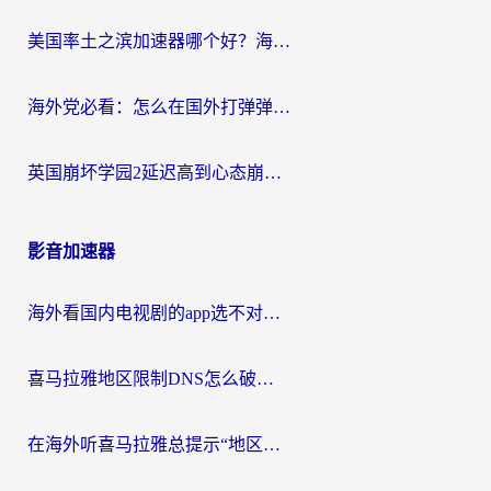
美国率土之滨加速器哪个好？海外党国服游戏畅玩终极指南（附多游戏解决方案）
海外党必看：怎么在国外打弹弹堂不卡？番茄加速器亲测指南
英国崩坏学园2延迟高到心态崩？海外党国服游戏加速终极指南
影音加速器
海外看国内电视剧的app选不对？这份回国加速器避坑指南帮你流畅追剧
喜马拉雅地区限制DNS怎么破？海外党听国内音乐听书的终极解决方案
在海外听喜马拉雅总提示“地区限制”？3步轻松解除+听国内音乐全攻略