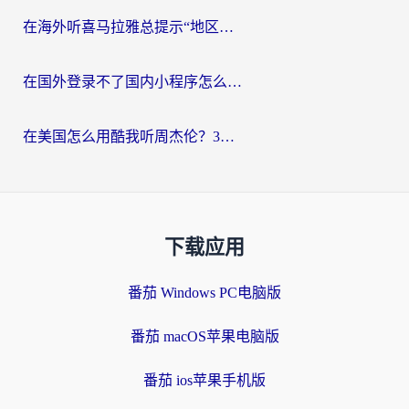
在海外听喜马拉雅总提示“地区限制”？3步轻松解除+听国内音乐全攻略
在国外登录不了国内小程序怎么办？选对回国加速器，轻松解锁国内资源
在美国怎么用酷我听周杰伦？3步搞定海外听歌难题
下载应用
番茄 Windows PC电脑版
番茄 macOS苹果电脑版
番茄 ios苹果手机版