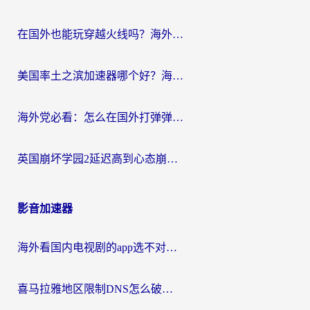
在国外也能玩穿越火线吗？海外玩家国服游戏畅玩终极指南
美国率土之滨加速器哪个好？海外党国服游戏畅玩终极指南（附多游戏解决方案）
海外党必看：怎么在国外打弹弹堂不卡？番茄加速器亲测指南
英国崩坏学园2延迟高到心态崩？海外党国服游戏加速终极指南
影音加速器
海外看国内电视剧的app选不对？这份回国加速器避坑指南帮你流畅追剧
喜马拉雅地区限制DNS怎么破？海外党听国内音乐听书的终极解决方案