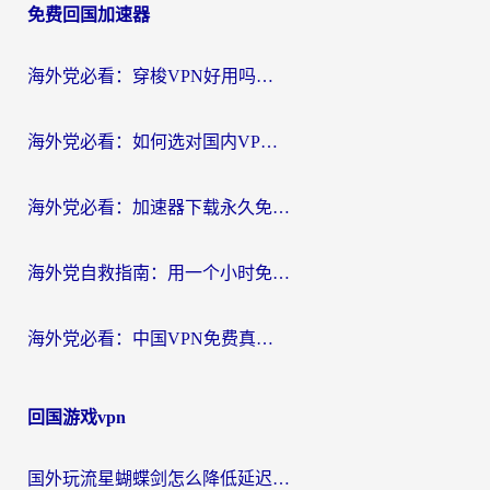
免费回国加速器
导
航
海外党必看：穿梭VPN好用吗？和云帆VPN对比哪个回国效果更好？附真实测评+避坑指南
海外党必看：如何选对国内VPN，实现无缝访问国内资源？
海外党必看：加速器下载永久免费版真的存在吗？教你无缝访问国内资源的正确姿势
海外党自救指南：用一个小时免费加速器，轻松打破国内资源访问壁垒？
海外党必看：中国VPN免费真的靠谱吗？手把手教你选对回国加速器
回国游戏vpn
国外玩流星蝴蝶剑怎么降低延迟？海外党必看的加速秘籍（含欧洲鸣潮&彩虹岛优化攻略）