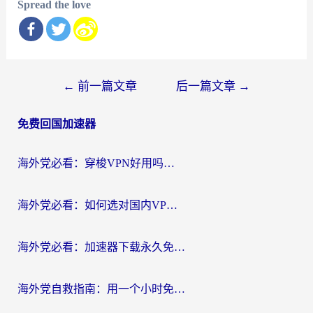
Spread the love
文
←
前一篇文章
后一篇文章
→
章
免费回国加速器
导
航
海外党必看：穿梭VPN好用吗？和云帆VPN对比哪个回国效果更好？附真实测评+避坑指南
海外党必看：如何选对国内VPN，实现无缝访问国内资源？
海外党必看：加速器下载永久免费版真的存在吗？教你无缝访问国内资源的正确姿势
海外党自救指南：用一个小时免费加速器，轻松打破国内资源访问壁垒？