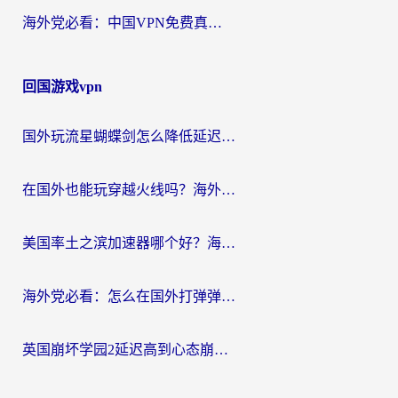
海外党必看：中国VPN免费真的靠谱吗？手把手教你选对回国加速器
回国游戏vpn
国外玩流星蝴蝶剑怎么降低延迟？海外党必看的加速秘籍（含欧洲鸣潮&彩虹岛优化攻略）
在国外也能玩穿越火线吗？海外玩家国服游戏畅玩终极指南
美国率土之滨加速器哪个好？海外党国服游戏畅玩终极指南（附多游戏解决方案）
海外党必看：怎么在国外打弹弹堂不卡？番茄加速器亲测指南
英国崩坏学园2延迟高到心态崩？海外党国服游戏加速终极指南