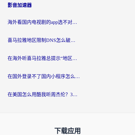
影音加速器
海外看国内电视剧的app选不对？这份回国加速器避坑指南帮你流畅追剧
喜马拉雅地区限制DNS怎么破？海外党听国内音乐听书的终极解决方案
在海外听喜马拉雅总提示“地区限制”？3步轻松解除+听国内音乐全攻略
在国外登录不了国内小程序怎么办？选对回国加速器，轻松解锁国内资源
在美国怎么用酷我听周杰伦？3步搞定海外听歌难题
下载应用