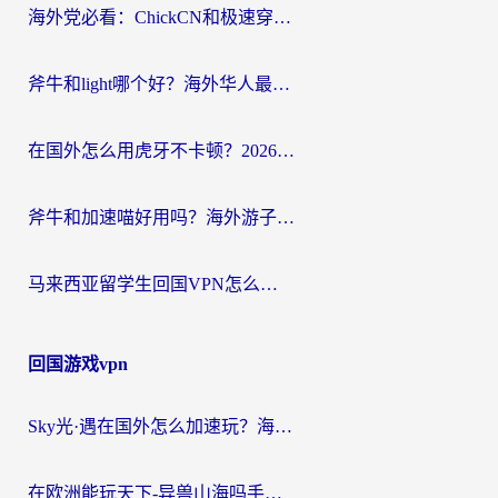
海外党必看：ChickCN和极速穿梭VPN好用吗？3招教你选对回国加速器无缝刷国内资源
斧牛和light哪个好？海外华人最关心的回国加速器选择难题，一篇讲透
在国外怎么用虎牙不卡顿？2026海外华人亲测有效的回国加速器选择指南
斧牛和加速喵好用吗？海外游子的真实选择困境
马来西亚留学生回国VPN怎么选？3个避坑点+1款实测好用的加速器推荐
回国游戏vpn
Sky光·遇在国外怎么加速玩？海外党亲测有效的国服游戏加速指南
在欧洲能玩天下-异兽山海吗手游？海外玩家的加速器生存指南