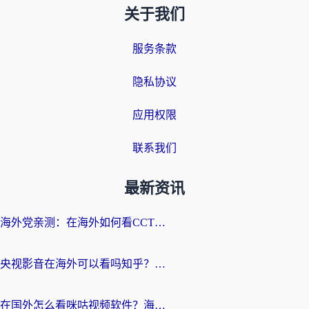
关于我们
服务条款
隐私协议
应用权限
联系我们
最新资讯
海外党亲测：在海外如何看CCTV？告别“仅限大陆播放”的实用指南
央视影音在海外可以看吗知乎？留学生亲测：3步解决地域限制+追剧自由
在国外怎么看咪咕视频软件？海外党亲测有效的回国加速方案