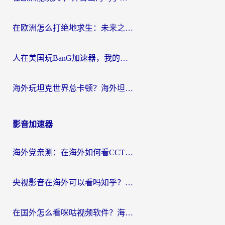
在欧洲怎么打绝地求生：未来之役不卡？留学生亲测的加速器避坑指南
人在美国玩BanG加速器，我的延迟终于绿了
海外玩坦克世界总卡顿？海外坦克世界加速器有哪些？实测好用的选择在这里
影音加速器
海外党亲测：在海外如何看CCTV？告别“仅限大陆播放”的实用指南
央视影音在海外可以看吗知乎？留学生亲测：3步解决地域限制+追剧自由
在国外怎么看咪咕视频软件？海外党亲测有效的回国加速方案