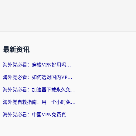
最新资讯
海外党必看：穿梭VPN好用吗？和云帆VPN对比哪个回国效果更好？附真实测评+避坑指南
海外党必看：如何选对国内VPN，实现无缝访问国内资源？
海外党必看：加速器下载永久免费版真的存在吗？教你无缝访问国内资源的正确姿势
海外党自救指南：用一个小时免费加速器，轻松打破国内资源访问壁垒？
海外党必看：中国VPN免费真的靠谱吗？手把手教你选对回国加速器