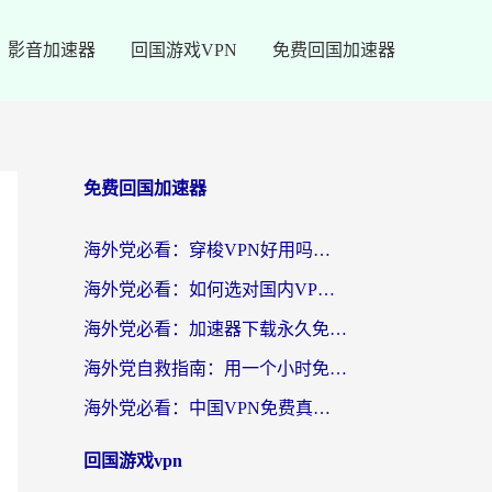
影音加速器
回国游戏VPN
免费回国加速器
免费回国加速器
海外党必看：穿梭VPN好用吗？和云帆VPN对比哪个回国效果更好？附真实测评+避坑指南
海外党必看：如何选对国内VPN，实现无缝访问国内资源？
海外党必看：加速器下载永久免费版真的存在吗？教你无缝访问国内资源的正确姿势
海外党自救指南：用一个小时免费加速器，轻松打破国内资源访问壁垒？
海外党必看：中国VPN免费真的靠谱吗？手把手教你选对回国加速器
回国游戏vpn