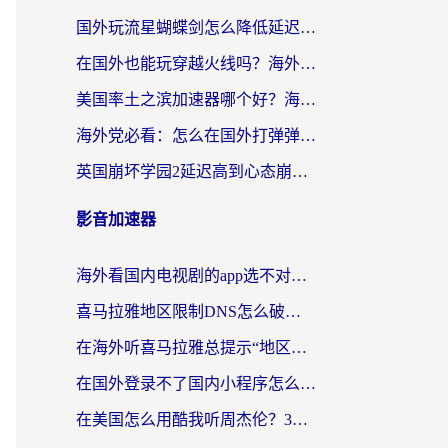
国外玩流星蝴蝶剑怎么降低延迟？海外党必看的加速秘籍（含欧洲鸣潮&彩虹岛优化攻略）
在国外也能玩穿越火线吗？海外玩家国服游戏畅玩终极指南
美国率土之滨加速器哪个好？海外党国服游戏畅玩终极指南（附多游戏解决方案）
海外党必看：怎么在国外打弹弹堂不卡？番茄加速器亲测指南
英国崩坏学园2延迟高到心态崩？海外党国服游戏加速终极指南
影音加速器
海外看国内电视剧的app选不对？这份回国加速器避坑指南帮你流畅追剧
喜马拉雅地区限制DNS怎么破？海外党听国内音乐听书的终极解决方案
在海外听喜马拉雅总提示“地区限制”？3步轻松解除+听国内音乐全攻略
在国外登录不了国内小程序怎么办？选对回国加速器，轻松解锁国内资源
在美国怎么用酷我听周杰伦？3步搞定海外听歌难题