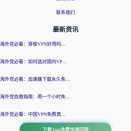
联系我们
最新资讯
海外党必看：穿梭VPN好用吗？和云帆VPN对比哪个回国效果更好？附真实测评+避坑指南
海外党必看：如何选对国内VPN，实现无缝访问国内资源？
海外党必看：加速器下载永久免费版真的存在吗？教你无缝访问国内资源的正确姿势
海外党自救指南：用一个小时免费加速器，轻松打破国内资源访问壁垒？
海外党必看：中国VPN免费真的靠谱吗？手把手教你选对回国加速器
下载App免费加速回国