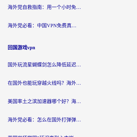
海外党自救指南：用一个小时免费加速器，轻松打破国内资源访问壁垒？
海外党必看：中国VPN免费真的靠谱吗？手把手教你选对回国加速器
回国游戏vpn
国外玩流星蝴蝶剑怎么降低延迟？海外党必看的加速秘籍（含欧洲鸣潮&彩虹岛优化攻略）
在国外也能玩穿越火线吗？海外玩家国服游戏畅玩终极指南
美国率土之滨加速器哪个好？海外党国服游戏畅玩终极指南（附多游戏解决方案）
海外党必看：怎么在国外打弹弹堂不卡？番茄加速器亲测指南