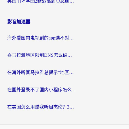
英国崩坏学园2延迟高到心态崩？海外党国服游戏加速终极指南
影音加速器
海外看国内电视剧的app选不对？这份回国加速器避坑指南帮你流畅追剧
喜马拉雅地区限制DNS怎么破？海外党听国内音乐听书的终极解决方案
在海外听喜马拉雅总提示“地区限制”？3步轻松解除+听国内音乐全攻略
在国外登录不了国内小程序怎么办？选对回国加速器，轻松解锁国内资源
在美国怎么用酷我听周杰伦？3步搞定海外听歌难题