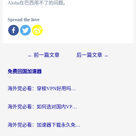
Aloha在巴西用不了的问题。
Spread the love
文
←
前一篇文章
后一篇文章
→
章
免费回国加速器
导
航
海外党必看：穿梭VPN好用吗？和云帆VPN对比哪个回国效果更好？附真实测评+避坑指南
海外党必看：如何选对国内VPN，实现无缝访问国内资源？
海外党必看：加速器下载永久免费版真的存在吗？教你无缝访问国内资源的正确姿势