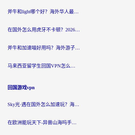
斧牛和light哪个好？海外华人最关心的回国加速器选择难题，一篇讲透
在国外怎么用虎牙不卡顿？2026海外华人亲测有效的回国加速器选择指南
斧牛和加速喵好用吗？海外游子的真实选择困境
马来西亚留学生回国VPN怎么选？3个避坑点+1款实测好用的加速器推荐
回国游戏vpn
Sky光·遇在国外怎么加速玩？海外党亲测有效的国服游戏加速指南
在欧洲能玩天下-异兽山海吗手游？海外玩家的加速器生存指南