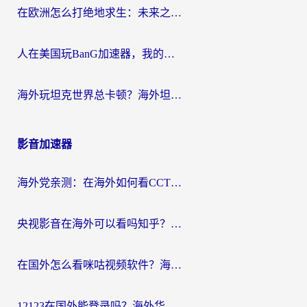
在欧洲怎么打绝地求生：未来之役不卡？留学生亲测的加速器避坑指南
人在美国玩BanG加速器，我的延迟终于绿了
海外玩坦克世界总卡顿？海外坦克世界加速器有哪些？实测好用的选择在这里
影音加速器
海外党亲测：在海外如何看CCTV？告别“仅限大陆播放”的实用指南
央视影音在海外可以看吗知乎？留学生亲测：3步解决地域限制+追剧自由
在国外怎么看咪咕视频软件？海外党亲测有效的回国加速方案
12123在国外能登录吗？海外华人必看的回国加速实用指南