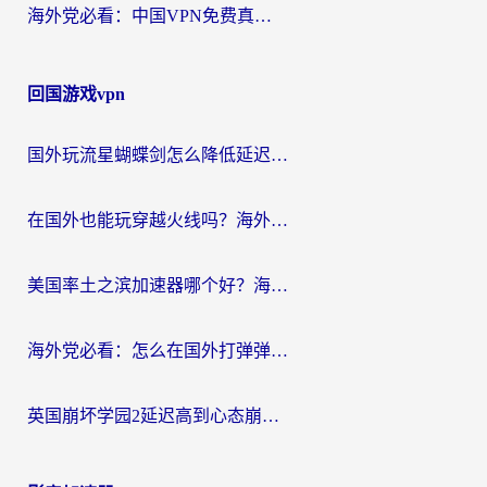
海外党必看：中国VPN免费真的靠谱吗？手把手教你选对回国加速器
回国游戏vpn
国外玩流星蝴蝶剑怎么降低延迟？海外党必看的加速秘籍（含欧洲鸣潮&彩虹岛优化攻略）
在国外也能玩穿越火线吗？海外玩家国服游戏畅玩终极指南
美国率土之滨加速器哪个好？海外党国服游戏畅玩终极指南（附多游戏解决方案）
海外党必看：怎么在国外打弹弹堂不卡？番茄加速器亲测指南
英国崩坏学园2延迟高到心态崩？海外党国服游戏加速终极指南