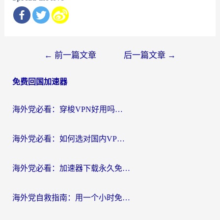
文
←
前一篇文章
后一篇文章
→
章
免费回国加速器
导
航
海外党必看：穿梭VPN好用吗？和云帆VPN对比哪个回国效果更好？附真实测评+避坑指南
海外党必看：如何选对国内VPN，实现无缝访问国内资源？
海外党必看：加速器下载永久免费版真的存在吗？教你无缝访问国内资源的正确姿势
海外党自救指南：用一个小时免费加速器，轻松打破国内资源访问壁垒？