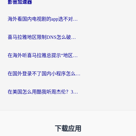
影音加速器
海外看国内电视剧的app选不对？这份回国加速器避坑指南帮你流畅追剧
喜马拉雅地区限制DNS怎么破？海外党听国内音乐听书的终极解决方案
在海外听喜马拉雅总提示“地区限制”？3步轻松解除+听国内音乐全攻略
在国外登录不了国内小程序怎么办？选对回国加速器，轻松解锁国内资源
在美国怎么用酷我听周杰伦？3步搞定海外听歌难题
下载应用