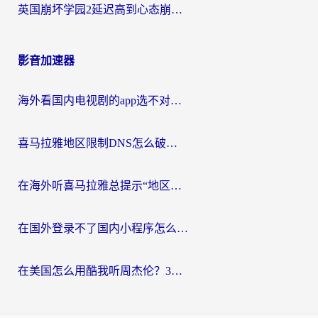
英国崩坏学园2延迟高到心态崩？海外党国服游戏加速终极指南
影音加速器
海外看国内电视剧的app选不对？这份回国加速器避坑指南帮你流畅追剧
喜马拉雅地区限制DNS怎么破？海外党听国内音乐听书的终极解决方案
在海外听喜马拉雅总提示“地区限制”？3步轻松解除+听国内音乐全攻略
在国外登录不了国内小程序怎么办？选对回国加速器，轻松解锁国内资源
在美国怎么用酷我听周杰伦？3步搞定海外听歌难题