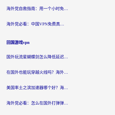
海外党自救指南：用一个小时免费加速器，轻松打破国内资源访问壁垒？
海外党必看：中国VPN免费真的靠谱吗？手把手教你选对回国加速器
回国游戏vpn
国外玩流星蝴蝶剑怎么降低延迟？海外党必看的加速秘籍（含欧洲鸣潮&彩虹岛优化攻略）
在国外也能玩穿越火线吗？海外玩家国服游戏畅玩终极指南
美国率土之滨加速器哪个好？海外党国服游戏畅玩终极指南（附多游戏解决方案）
海外党必看：怎么在国外打弹弹堂不卡？番茄加速器亲测指南