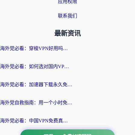
应用权限
联系我们
最新资讯
海外党必看：穿梭VPN好用吗？和云帆VPN对比哪个回国效果更好？附真实测评+避坑指南
海外党必看：如何选对国内VPN，实现无缝访问国内资源？
海外党必看：加速器下载永久免费版真的存在吗？教你无缝访问国内资源的正确姿势
海外党自救指南：用一个小时免费加速器，轻松打破国内资源访问壁垒？
海外党必看：中国VPN免费真的靠谱吗？手把手教你选对回国加速器