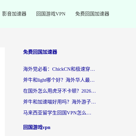
影音加速器
回国游戏VPN
免费回国加速器
免费回国加速器
海外党必看：ChickCN和极速穿梭VPN好用吗？3招教你选对回国加速器无缝刷国内资源
斧牛和light哪个好？海外华人最关心的回国加速器选择难题，一篇讲透
在国外怎么用虎牙不卡顿？2026海外华人亲测有效的回国加速器选择指南
斧牛和加速喵好用吗？海外游子的真实选择困境
马来西亚留学生回国VPN怎么选？3个避坑点+1款实测好用的加速器推荐
回国游戏vpn