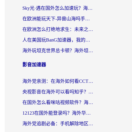
Sky光·遇在国外怎么加速玩？海外党亲测有效的国服游戏加速指南
在欧洲能玩天下-异兽山海吗手游？海外玩家的加速器生存指南
在欧洲怎么打绝地求生：未来之役不卡？留学生亲测的加速器避坑指南
人在美国玩BanG加速器，我的延迟终于绿了
海外玩坦克世界总卡顿？海外坦克世界加速器有哪些？实测好用的选择在这里
影音加速器
海外党亲测：在海外如何看CCTV？告别“仅限大陆播放”的实用指南
央视影音在海外可以看吗知乎？留学生亲测：3步解决地域限制+追剧自由
在国外怎么看咪咕视频软件？海外党亲测有效的回国加速方案
12123在国外能登录吗？海外华人必看的回国加速实用指南
海外党追剧必备：手机解除地区限制app怎么选？解决央视视频&国内剧地区限制全指南