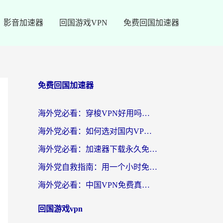
影音加速器
回国游戏VPN
免费回国加速器
免费回国加速器
海外党必看：穿梭VPN好用吗？和云帆VPN对比哪个回国效果更好？附真实测评+避坑指南
海外党必看：如何选对国内VPN，实现无缝访问国内资源？
海外党必看：加速器下载永久免费版真的存在吗？教你无缝访问国内资源的正确姿势
海外党自救指南：用一个小时免费加速器，轻松打破国内资源访问壁垒？
海外党必看：中国VPN免费真的靠谱吗？手把手教你选对回国加速器
回国游戏vpn