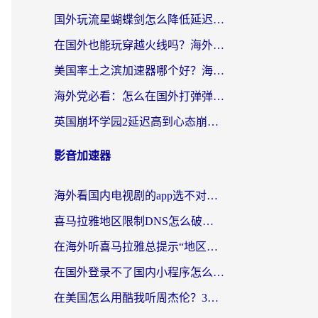
国外玩流星蝴蝶剑怎么降低延迟？海外党必看的加速秘籍（含欧洲鸣潮&彩虹岛优化攻略）
在国外也能玩穿越火线吗？海外玩家国服游戏畅玩终极指南
美国率土之滨加速器哪个好？海外党国服游戏畅玩终极指南（附多游戏解决方案）
海外党必看：怎么在国外打弹弹堂不卡？番茄加速器亲测指南
英国崩坏学园2延迟高到心态崩？海外党国服游戏加速终极指南
影音加速器
海外看国内电视剧的app选不对？这份回国加速器避坑指南帮你流畅追剧
喜马拉雅地区限制DNS怎么破？海外党听国内音乐听书的终极解决方案
在海外听喜马拉雅总提示“地区限制”？3步轻松解除+听国内音乐全攻略
在国外登录不了国内小程序怎么办？选对回国加速器，轻松解锁国内资源
在美国怎么用酷我听周杰伦？3步搞定海外听歌难题