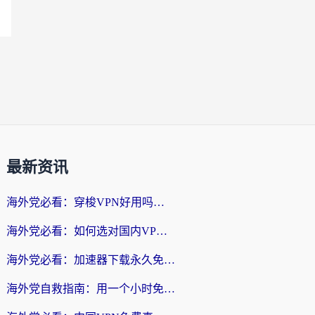
最新资讯
海外党必看：穿梭VPN好用吗？和云帆VPN对比哪个回国效果更好？附真实测评+避坑指南
海外党必看：如何选对国内VPN，实现无缝访问国内资源？
海外党必看：加速器下载永久免费版真的存在吗？教你无缝访问国内资源的正确姿势
海外党自救指南：用一个小时免费加速器，轻松打破国内资源访问壁垒？