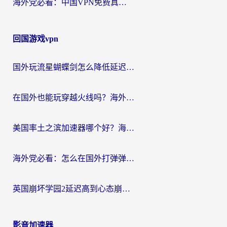
海外党必看：中国VPN免费真的靠谱吗？手把手教你选对回国加速器
回国游戏vpn
国外玩流星蝴蝶剑怎么降低延迟？海外党必看的加速秘籍（含欧洲鸣潮&彩虹岛优化攻略）
在国外也能玩穿越火线吗？海外玩家国服游戏畅玩终极指南
美国率土之滨加速器哪个好？海外党国服游戏畅玩终极指南（附多游戏解决方案）
海外党必看：怎么在国外打弹弹堂不卡？番茄加速器亲测指南
英国崩坏学园2延迟高到心态崩？海外党国服游戏加速终极指南
影音加速器