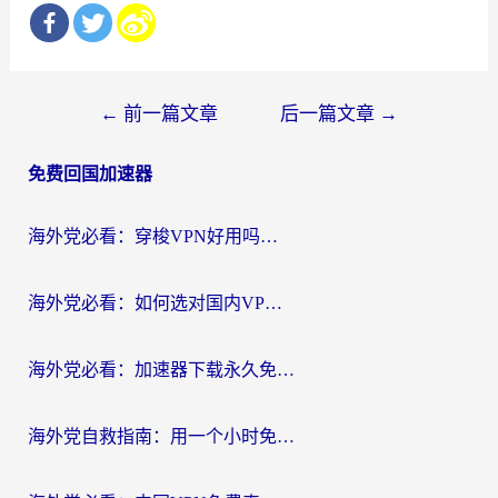
文
←
前一篇文章
后一篇文章
→
章
免费回国加速器
导
航
海外党必看：穿梭VPN好用吗？和云帆VPN对比哪个回国效果更好？附真实测评+避坑指南
海外党必看：如何选对国内VPN，实现无缝访问国内资源？
海外党必看：加速器下载永久免费版真的存在吗？教你无缝访问国内资源的正确姿势
海外党自救指南：用一个小时免费加速器，轻松打破国内资源访问壁垒？