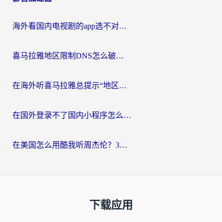
海外看国内电视剧的app选不对？这份回国加速器避坑指南帮你流畅追剧
喜马拉雅地区限制DNS怎么破？海外党听国内音乐听书的终极解决方案
在海外听喜马拉雅总提示“地区限制”？3步轻松解除+听国内音乐全攻略
在国外登录不了国内小程序怎么办？选对回国加速器，轻松解锁国内资源
在美国怎么用酷我听周杰伦？3步搞定海外听歌难题
下载应用