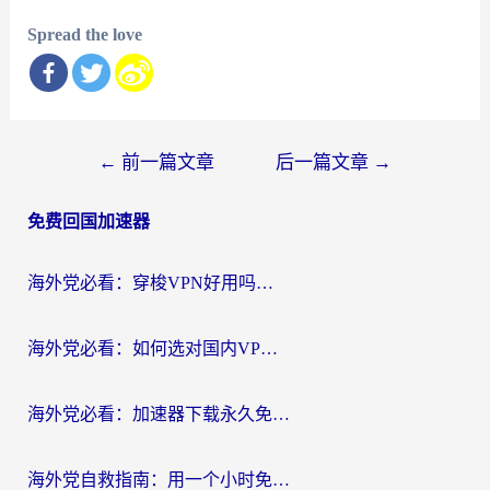
Spread the love
文
←
前一篇文章
后一篇文章
→
章
免费回国加速器
导
航
海外党必看：穿梭VPN好用吗？和云帆VPN对比哪个回国效果更好？附真实测评+避坑指南
海外党必看：如何选对国内VPN，实现无缝访问国内资源？
海外党必看：加速器下载永久免费版真的存在吗？教你无缝访问国内资源的正确姿势
海外党自救指南：用一个小时免费加速器，轻松打破国内资源访问壁垒？