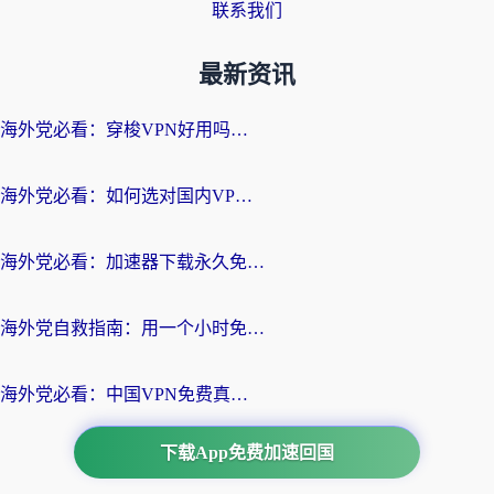
联系我们
最新资讯
海外党必看：穿梭VPN好用吗？和云帆VPN对比哪个回国效果更好？附真实测评+避坑指南
海外党必看：如何选对国内VPN，实现无缝访问国内资源？
海外党必看：加速器下载永久免费版真的存在吗？教你无缝访问国内资源的正确姿势
海外党自救指南：用一个小时免费加速器，轻松打破国内资源访问壁垒？
海外党必看：中国VPN免费真的靠谱吗？手把手教你选对回国加速器
下载App免费加速回国