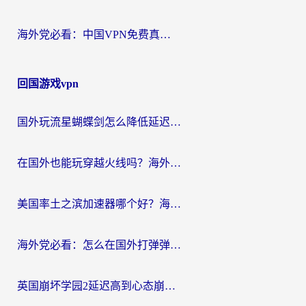
海外党必看：中国VPN免费真的靠谱吗？手把手教你选对回国加速器
回国游戏vpn
国外玩流星蝴蝶剑怎么降低延迟？海外党必看的加速秘籍（含欧洲鸣潮&彩虹岛优化攻略）
在国外也能玩穿越火线吗？海外玩家国服游戏畅玩终极指南
美国率土之滨加速器哪个好？海外党国服游戏畅玩终极指南（附多游戏解决方案）
海外党必看：怎么在国外打弹弹堂不卡？番茄加速器亲测指南
英国崩坏学园2延迟高到心态崩？海外党国服游戏加速终极指南