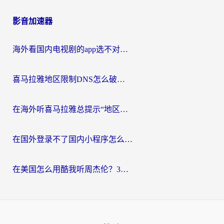
影音加速器
海外看国内电视剧的app选不对？这份回国加速器避坑指南帮你流畅追剧
喜马拉雅地区限制DNS怎么破？海外党听国内音乐听书的终极解决方案
在海外听喜马拉雅总提示“地区限制”？3步轻松解除+听国内音乐全攻略
在国外登录不了国内小程序怎么办？选对回国加速器，轻松解锁国内资源
在美国怎么用酷我听周杰伦？3步搞定海外听歌难题