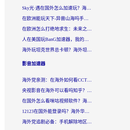
Sky光·遇在国外怎么加速玩？海外党亲测有效的国服游戏加速指南
在欧洲能玩天下-异兽山海吗手游？海外玩家的加速器生存指南
在欧洲怎么打绝地求生：未来之役不卡？留学生亲测的加速器避坑指南
人在美国玩BanG加速器，我的延迟终于绿了
海外玩坦克世界总卡顿？海外坦克世界加速器有哪些？实测好用的选择在这里
影音加速器
海外党亲测：在海外如何看CCTV？告别“仅限大陆播放”的实用指南
央视影音在海外可以看吗知乎？留学生亲测：3步解决地域限制+追剧自由
在国外怎么看咪咕视频软件？海外党亲测有效的回国加速方案
12123在国外能登录吗？海外华人必看的回国加速实用指南
海外党追剧必备：手机解除地区限制app怎么选？解决央视视频&国内剧地区限制全指南