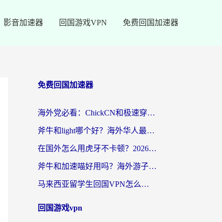
影音加速器
回国游戏VPN
免费回国加速器
免费回国加速器
海外党必看：ChickCN和极速穿梭VPN好用吗？3招教你选对回国加速器无缝刷国内资源
斧牛和light哪个好？海外华人最关心的回国加速器选择难题，一篇讲透
在国外怎么用虎牙不卡顿？2026海外华人亲测有效的回国加速器选择指南
斧牛和加速喵好用吗？海外游子的真实选择困境
马来西亚留学生回国VPN怎么选？3个避坑点+1款实测好用的加速器推荐
回国游戏vpn