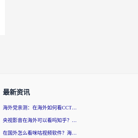
最新资讯
海外党亲测：在海外如何看CCTV？告别“仅限大陆播放”的实用指南
央视影音在海外可以看吗知乎？留学生亲测：3步解决地域限制+追剧自由
在国外怎么看咪咕视频软件？海外党亲测有效的回国加速方案