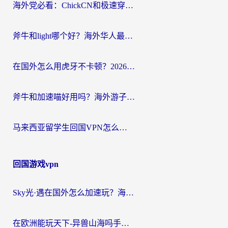
海外党必看：ChickCN和极速穿梭VPN好用吗？3招教你选对回国加速器无缝刷国内资源
斧牛和light哪个好？海外华人最关心的回国加速器选择难题，一篇讲透
在国外怎么用虎牙不卡顿？2026海外华人亲测有效的回国加速器选择指南
斧牛和加速喵好用吗？海外游子的真实选择困境
马来西亚留学生回国VPN怎么选？3个避坑点+1款实测好用的加速器推荐
回国游戏vpn
Sky光·遇在国外怎么加速玩？海外党亲测有效的国服游戏加速指南
在欧洲能玩天下-异兽山海吗手游？海外玩家的加速器生存指南