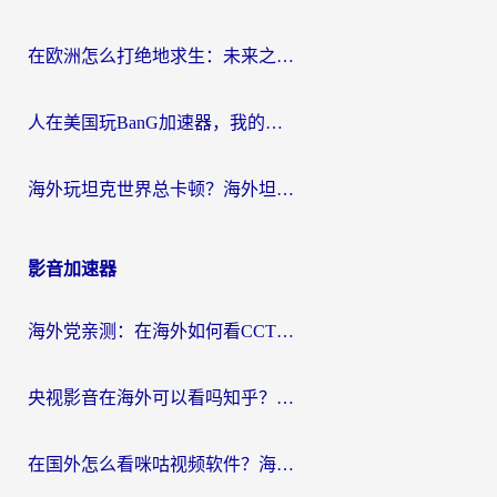
在欧洲怎么打绝地求生：未来之役不卡？留学生亲测的加速器避坑指南
人在美国玩BanG加速器，我的延迟终于绿了
海外玩坦克世界总卡顿？海外坦克世界加速器有哪些？实测好用的选择在这里
影音加速器
海外党亲测：在海外如何看CCTV？告别“仅限大陆播放”的实用指南
央视影音在海外可以看吗知乎？留学生亲测：3步解决地域限制+追剧自由
在国外怎么看咪咕视频软件？海外党亲测有效的回国加速方案