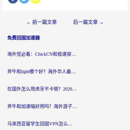
文
←
前一篇文章
后一篇文章
→
章
免费回国加速器
导
航
海外党必看：ChickCN和极速穿梭VPN好用吗？3招教你选对回国加速器无缝刷国内资源
斧牛和light哪个好？海外华人最关心的回国加速器选择难题，一篇讲透
在国外怎么用虎牙不卡顿？2026海外华人亲测有效的回国加速器选择指南
斧牛和加速喵好用吗？海外游子的真实选择困境
马来西亚留学生回国VPN怎么选？3个避坑点+1款实测好用的加速器推荐