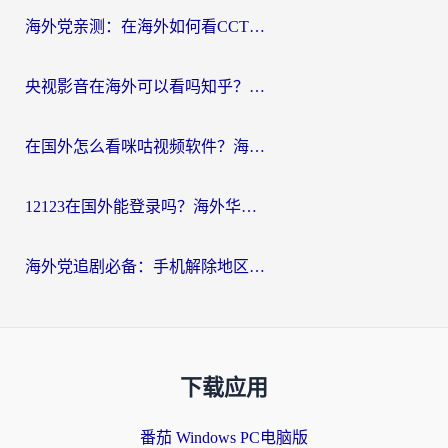
海外党亲测：在海外如何看CCTV？告别“仅限大陆播放”的实用指南
央视影音在海外可以看吗知乎？留学生亲测：3步解决地域限制+追剧自由
在国外怎么看咪咕视频软件？海外党亲测有效的回国加速方案
12123在国外能登录吗？海外华人必看的回国加速实用指南
海外党追剧必备：手机解除地区限制app怎么选？解决央视视频&国内剧地区限制全指南
下载应用
番茄 Windows PC电脑版