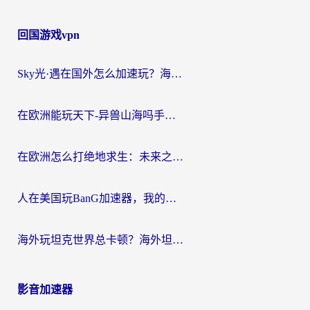
回国游戏vpn
Sky光·遇在国外怎么加速玩？海外党亲测有效的国服游戏加速指南
在欧洲能玩天下-异兽山海吗手游？海外玩家的加速器生存指南
在欧洲怎么打绝地求生：未来之役不卡？留学生亲测的加速器避坑指南
人在美国玩BanG加速器，我的延迟终于绿了
海外玩坦克世界总卡顿？海外坦克世界加速器有哪些？实测好用的选择在这里
影音加速器