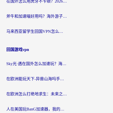
在国外怎么用虎牙不卡顿？2026海外华人亲测有效的回国加速器选择指南
斧牛和加速喵好用吗？海外游子的真实选择困境
马来西亚留学生回国VPN怎么选？3个避坑点+1款实测好用的加速器推荐
回国游戏vpn
Sky光·遇在国外怎么加速玩？海外党亲测有效的国服游戏加速指南
在欧洲能玩天下-异兽山海吗手游？海外玩家的加速器生存指南
在欧洲怎么打绝地求生：未来之役不卡？留学生亲测的加速器避坑指南
人在美国玩BanG加速器，我的延迟终于绿了