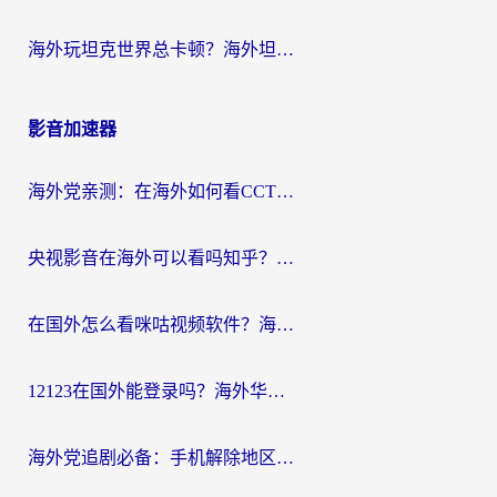
海外玩坦克世界总卡顿？海外坦克世界加速器有哪些？实测好用的选择在这里
影音加速器
海外党亲测：在海外如何看CCTV？告别“仅限大陆播放”的实用指南
央视影音在海外可以看吗知乎？留学生亲测：3步解决地域限制+追剧自由
在国外怎么看咪咕视频软件？海外党亲测有效的回国加速方案
12123在国外能登录吗？海外华人必看的回国加速实用指南
海外党追剧必备：手机解除地区限制app怎么选？解决央视视频&国内剧地区限制全指南