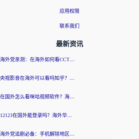
应用权限
联系我们
最新资讯
海外党亲测：在海外如何看CCTV？告别“仅限大陆播放”的实用指南
央视影音在海外可以看吗知乎？留学生亲测：3步解决地域限制+追剧自由
在国外怎么看咪咕视频软件？海外党亲测有效的回国加速方案
12123在国外能登录吗？海外华人必看的回国加速实用指南
海外党追剧必备：手机解除地区限制app怎么选？解决央视视频&国内剧地区限制全指南