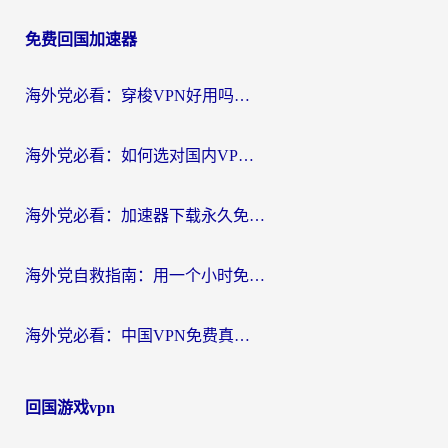
章
免费回国加速器
导
航
海外党必看：穿梭VPN好用吗？和云帆VPN对比哪个回国效果更好？附真实测评+避坑指南
海外党必看：如何选对国内VPN，实现无缝访问国内资源？
海外党必看：加速器下载永久免费版真的存在吗？教你无缝访问国内资源的正确姿势
海外党自救指南：用一个小时免费加速器，轻松打破国内资源访问壁垒？
海外党必看：中国VPN免费真的靠谱吗？手把手教你选对回国加速器
回国游戏vpn