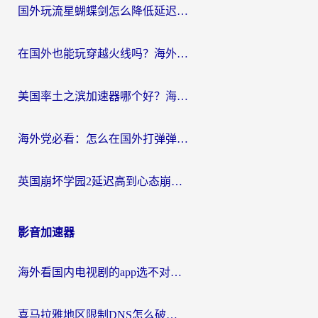
国外玩流星蝴蝶剑怎么降低延迟？海外党必看的加速秘籍（含欧洲鸣潮&彩虹岛优化攻略）
在国外也能玩穿越火线吗？海外玩家国服游戏畅玩终极指南
美国率土之滨加速器哪个好？海外党国服游戏畅玩终极指南（附多游戏解决方案）
海外党必看：怎么在国外打弹弹堂不卡？番茄加速器亲测指南
英国崩坏学园2延迟高到心态崩？海外党国服游戏加速终极指南
影音加速器
海外看国内电视剧的app选不对？这份回国加速器避坑指南帮你流畅追剧
喜马拉雅地区限制DNS怎么破？海外党听国内音乐听书的终极解决方案