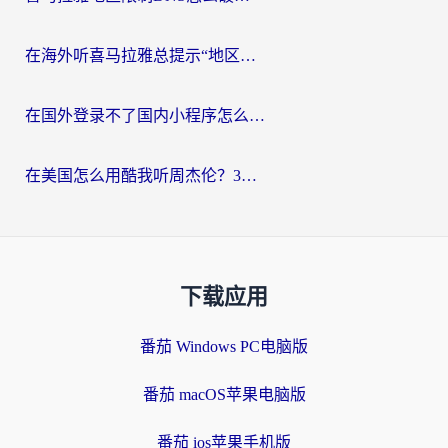
在海外听喜马拉雅总提示“地区限制”？3步轻松解除+听国内音乐全攻略
在国外登录不了国内小程序怎么办？选对回国加速器，轻松解锁国内资源
在美国怎么用酷我听周杰伦？3步搞定海外听歌难题
下载应用
番茄 Windows PC电脑版
番茄 macOS苹果电脑版
番茄 ios苹果手机版