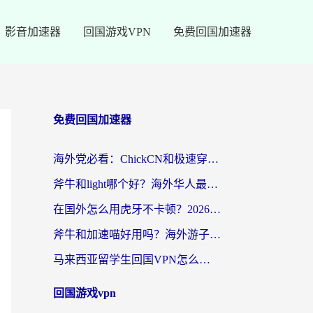
影音加速器
回国游戏VPN
免费回国加速器
免费回国加速器
海外党必看：ChickCN和极速穿梭VPN好用吗？3招教你选对回国加速器无缝刷国内资源
斧牛和light哪个好？海外华人最关心的回国加速器选择难题，一篇讲透
在国外怎么用虎牙不卡顿？2026海外华人亲测有效的回国加速器选择指南
斧牛和加速喵好用吗？海外游子的真实选择困境
马来西亚留学生回国VPN怎么选？3个避坑点+1款实测好用的加速器推荐
回国游戏vpn