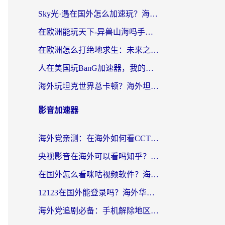
Sky光·遇在国外怎么加速玩？海外党亲测有效的国服游戏加速指南
在欧洲能玩天下-异兽山海吗手游？海外玩家的加速器生存指南
在欧洲怎么打绝地求生：未来之役不卡？留学生亲测的加速器避坑指南
人在美国玩BanG加速器，我的延迟终于绿了
海外玩坦克世界总卡顿？海外坦克世界加速器有哪些？实测好用的选择在这里
影音加速器
海外党亲测：在海外如何看CCTV？告别“仅限大陆播放”的实用指南
央视影音在海外可以看吗知乎？留学生亲测：3步解决地域限制+追剧自由
在国外怎么看咪咕视频软件？海外党亲测有效的回国加速方案
12123在国外能登录吗？海外华人必看的回国加速实用指南
海外党追剧必备：手机解除地区限制app怎么选？解决央视视频&国内剧地区限制全指南