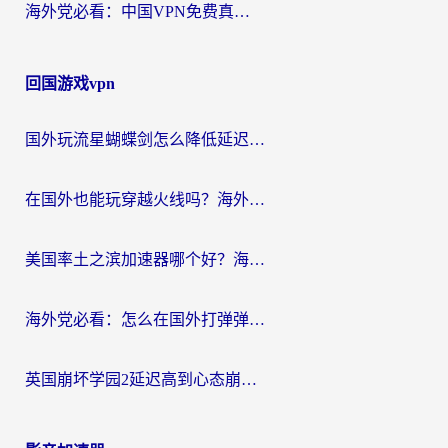
海外党必看：中国VPN免费真的靠谱吗？手把手教你选对回国加速器
回国游戏vpn
国外玩流星蝴蝶剑怎么降低延迟？海外党必看的加速秘籍（含欧洲鸣潮&彩虹岛优化攻略）
在国外也能玩穿越火线吗？海外玩家国服游戏畅玩终极指南
美国率土之滨加速器哪个好？海外党国服游戏畅玩终极指南（附多游戏解决方案）
海外党必看：怎么在国外打弹弹堂不卡？番茄加速器亲测指南
英国崩坏学园2延迟高到心态崩？海外党国服游戏加速终极指南