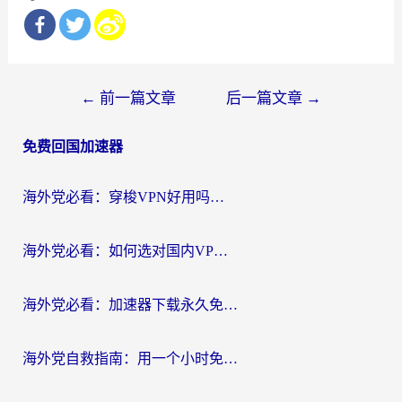
文
←
前一篇文章
后一篇文章
→
章
免费回国加速器
导
航
海外党必看：穿梭VPN好用吗？和云帆VPN对比哪个回国效果更好？附真实测评+避坑指南
海外党必看：如何选对国内VPN，实现无缝访问国内资源？
海外党必看：加速器下载永久免费版真的存在吗？教你无缝访问国内资源的正确姿势
海外党自救指南：用一个小时免费加速器，轻松打破国内资源访问壁垒？