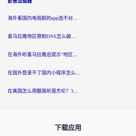
影音加速器
海外看国内电视剧的app选不对？这份回国加速器避坑指南帮你流畅追剧
喜马拉雅地区限制DNS怎么破？海外党听国内音乐听书的终极解决方案
在海外听喜马拉雅总提示“地区限制”？3步轻松解除+听国内音乐全攻略
在国外登录不了国内小程序怎么办？选对回国加速器，轻松解锁国内资源
在美国怎么用酷我听周杰伦？3步搞定海外听歌难题
下载应用