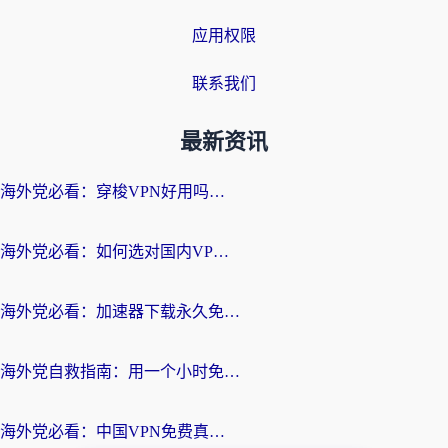
应用权限
联系我们
最新资讯
海外党必看：穿梭VPN好用吗？和云帆VPN对比哪个回国效果更好？附真实测评+避坑指南
海外党必看：如何选对国内VPN，实现无缝访问国内资源？
海外党必看：加速器下载永久免费版真的存在吗？教你无缝访问国内资源的正确姿势
海外党自救指南：用一个小时免费加速器，轻松打破国内资源访问壁垒？
海外党必看：中国VPN免费真的靠谱吗？手把手教你选对回国加速器