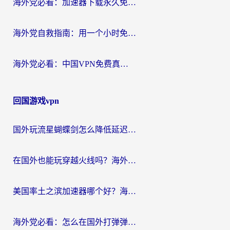
海外党必看：加速器下载永久免费版真的存在吗？教你无缝访问国内资源的正确姿势
海外党自救指南：用一个小时免费加速器，轻松打破国内资源访问壁垒？
海外党必看：中国VPN免费真的靠谱吗？手把手教你选对回国加速器
回国游戏vpn
国外玩流星蝴蝶剑怎么降低延迟？海外党必看的加速秘籍（含欧洲鸣潮&彩虹岛优化攻略）
在国外也能玩穿越火线吗？海外玩家国服游戏畅玩终极指南
美国率土之滨加速器哪个好？海外党国服游戏畅玩终极指南（附多游戏解决方案）
海外党必看：怎么在国外打弹弹堂不卡？番茄加速器亲测指南