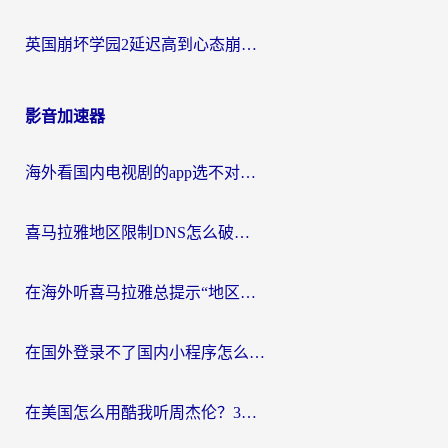
英国崩坏学园2延迟高到心态崩？海外党国服游戏加速终极指南
影音加速器
海外看国内电视剧的app选不对？这份回国加速器避坑指南帮你流畅追剧
喜马拉雅地区限制DNS怎么破？海外党听国内音乐听书的终极解决方案
在海外听喜马拉雅总提示“地区限制”？3步轻松解除+听国内音乐全攻略
在国外登录不了国内小程序怎么办？选对回国加速器，轻松解锁国内资源
在美国怎么用酷我听周杰伦？3步搞定海外听歌难题