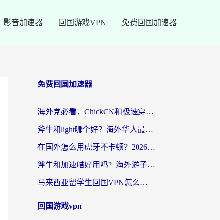
影音加速器
回国游戏VPN
免费回国加速器
免费回国加速器
海外党必看：ChickCN和极速穿梭VPN好用吗？3招教你选对回国加速器无缝刷国内资源
斧牛和light哪个好？海外华人最关心的回国加速器选择难题，一篇讲透
在国外怎么用虎牙不卡顿？2026海外华人亲测有效的回国加速器选择指南
斧牛和加速喵好用吗？海外游子的真实选择困境
马来西亚留学生回国VPN怎么选？3个避坑点+1款实测好用的加速器推荐
回国游戏vpn