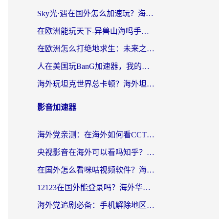
Sky光·遇在国外怎么加速玩？海外党亲测有效的国服游戏加速指南
在欧洲能玩天下-异兽山海吗手游？海外玩家的加速器生存指南
在欧洲怎么打绝地求生：未来之役不卡？留学生亲测的加速器避坑指南
人在美国玩BanG加速器，我的延迟终于绿了
海外玩坦克世界总卡顿？海外坦克世界加速器有哪些？实测好用的选择在这里
影音加速器
海外党亲测：在海外如何看CCTV？告别“仅限大陆播放”的实用指南
央视影音在海外可以看吗知乎？留学生亲测：3步解决地域限制+追剧自由
在国外怎么看咪咕视频软件？海外党亲测有效的回国加速方案
12123在国外能登录吗？海外华人必看的回国加速实用指南
海外党追剧必备：手机解除地区限制app怎么选？解决央视视频&国内剧地区限制全指南