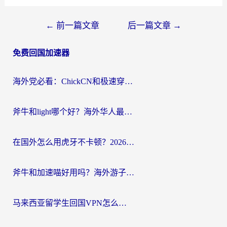
文
←
前一篇文章
后一篇文章
→
章
免费回国加速器
导
航
海外党必看：ChickCN和极速穿梭VPN好用吗？3招教你选对回国加速器无缝刷国内资源
斧牛和light哪个好？海外华人最关心的回国加速器选择难题，一篇讲透
在国外怎么用虎牙不卡顿？2026海外华人亲测有效的回国加速器选择指南
斧牛和加速喵好用吗？海外游子的真实选择困境
马来西亚留学生回国VPN怎么选？3个避坑点+1款实测好用的加速器推荐