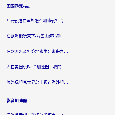
回国游戏vpn
Sky光·遇在国外怎么加速玩？海外党亲测有效的国服游戏加速指南
在欧洲能玩天下-异兽山海吗手游？海外玩家的加速器生存指南
在欧洲怎么打绝地求生：未来之役不卡？留学生亲测的加速器避坑指南
人在美国玩BanG加速器，我的延迟终于绿了
海外玩坦克世界总卡顿？海外坦克世界加速器有哪些？实测好用的选择在这里
影音加速器