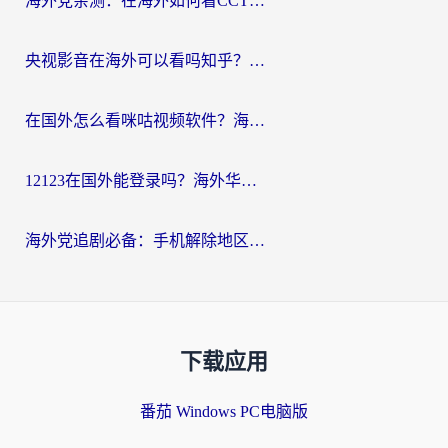
海外党亲测：在海外如何看CCTV？告别“仅限大陆播放”的实用指南
央视影音在海外可以看吗知乎？留学生亲测：3步解决地域限制+追剧自由
在国外怎么看咪咕视频软件？海外党亲测有效的回国加速方案
12123在国外能登录吗？海外华人必看的回国加速实用指南
海外党追剧必备：手机解除地区限制app怎么选？解决央视视频&国内剧地区限制全指南
下载应用
番茄 Windows PC电脑版