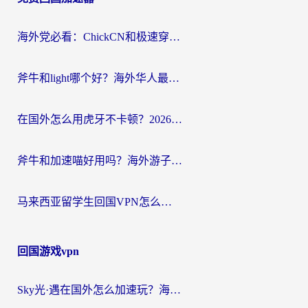
导
航
海外党必看：ChickCN和极速穿梭VPN好用吗？3招教你选对回国加速器无缝刷国内资源
斧牛和light哪个好？海外华人最关心的回国加速器选择难题，一篇讲透
在国外怎么用虎牙不卡顿？2026海外华人亲测有效的回国加速器选择指南
斧牛和加速喵好用吗？海外游子的真实选择困境
马来西亚留学生回国VPN怎么选？3个避坑点+1款实测好用的加速器推荐
回国游戏vpn
Sky光·遇在国外怎么加速玩？海外党亲测有效的国服游戏加速指南