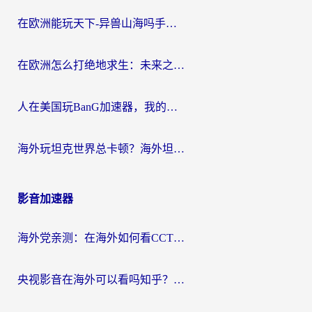
在欧洲能玩天下-异兽山海吗手游？海外玩家的加速器生存指南
在欧洲怎么打绝地求生：未来之役不卡？留学生亲测的加速器避坑指南
人在美国玩BanG加速器，我的延迟终于绿了
海外玩坦克世界总卡顿？海外坦克世界加速器有哪些？实测好用的选择在这里
影音加速器
海外党亲测：在海外如何看CCTV？告别“仅限大陆播放”的实用指南
央视影音在海外可以看吗知乎？留学生亲测：3步解决地域限制+追剧自由